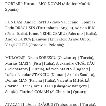
PORTARI: Horațiu MOLDOVAN (Atletico Madrid |
Spania);
FUNDAȘI: Andrei RAȚIU (Rayo Vallecano | Spania),
Radu DRĂGUȘIN (Tottenham | Anglia), Adrian RUS
(Pisa | Italia), Ionuț NEDELCEARU (Palermo | Italia),
Andrei BURCĂ (Baniyas | Emiratele Arabe Unite),
Virgil GHIȚĂ (Cracovia | Polonia);
MIJLOCAȘI: Deian SORESCU (Gaziantep | Turcia),
Marius MARIN (Pisa | Italia), Alexandru CICÂLDĂU
(Galatasaray | Turcia), Răzvan MARIN (Cagliari |
Italia), Nicolae STANCIU (Damac | Arabia Saudită),
Dennis MAN (Parma | Italia), Valentin MIHĂILĂ
(Parma | Italia), Ianis HAGI (Glasgow Rangers |
Scoția), Florinel COMAN (Al Gharafa | Qatar);
ATACANȚI: Denis DRĂGUȘ (Trabzonspor | Turcia),