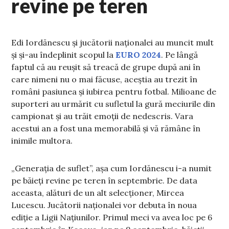
revine pe teren
Edi Iordănescu și jucătorii naționalei au muncit mult
și și-au îndeplinit scopul la
EURO 2024
. Pe lângă
faptul că au reușit să treacă de grupe după ani în
care nimeni nu o mai făcuse, aceștia au trezit în
români pasiunea și iubirea pentru fotbal. Milioane de
suporteri au urmărit cu sufletul la gură meciurile din
campionat și au trăit emoții de nedescris. Vara
acestui an a fost una memorabilă și vă rămâne în
inimile multora.
„Generația de suflet”, așa cum Iordănescu i-a numit
pe băieți revine pe teren în septembrie. De data
aceasta, alături de un alt selecționer, Mircea
Lucescu. Jucătorii naționalei vor debuta în noua
ediție a Ligii Națiunilor. Primul meci va avea loc pe 6