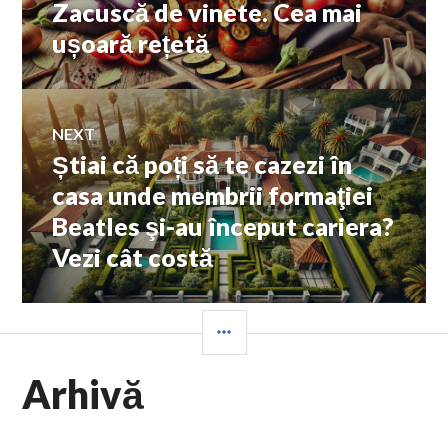
Zacuscă de vinete. Cea mai
Previous
în
post:
ușoară rețetă
articole
NEXT
Știai că poți să te cazezi în
Next
post:
casa unde membrii formaţiei
Beatles şi-au început cariera?
Vezi cât costă
SIDEBAR
Arhivă