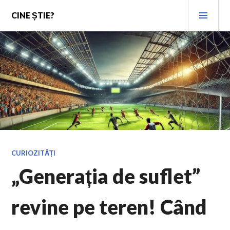
Skip
PRI
CINE ȘTIE?
to
MEN
content
CURIOZITĂȚI
„Generația de suflet”
revine pe teren! Când