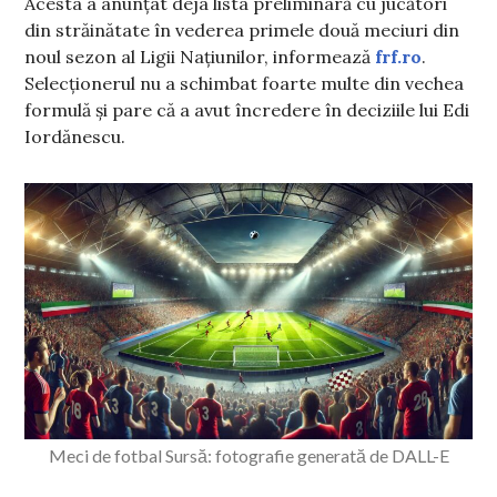
Acesta a anunțat deja lista preliminară cu jucători
din străinătate în vederea primele două meciuri din
noul sezon al Ligii Națiunilor, informează
frf.ro
.
Selecționerul nu a schimbat foarte multe din vechea
formulă și pare că a avut încredere în deciziile lui Edi
Iordănescu.
Meci de fotbal Sursă: fotografie generată de DALL-E