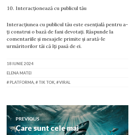
Interacționează cu publicul tău
Interacțiunea cu publicul tău este esențială pentru a-
ți construi o bază de fani devotați. Răspunde la
comentariile și mesajele primite și arată-le
urmăritorilor tăi că îți pasă de ei.
18 IUNIE 2024
ELENA MATEI
PLATFORMA
,
TIK TOK
,
VIRAL
Navigare
PREVIOUS
Care sunt cele mai
Previous
în
post: