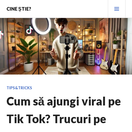
Skip
PRI
CINE ȘTIE?
to
MEN
content
TIPS&TRICKS
Cum să ajungi viral pe
Tik Tok? Trucuri pe