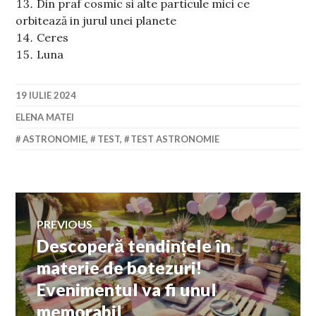
Din praf cosmic si alte particule mici ce
orbitează in jurul unei planete
Ceres
Luna
19 IULIE 2024
ELENA MATEI
ASTRONOMIE
,
TEST
,
TEST ASTRONOMIE
Navigare
PREVIOUS
Descoperă tendințele în
Previous
în
post:
materie de botezuri!
Evenimentul va fi unul
articole
memorabil