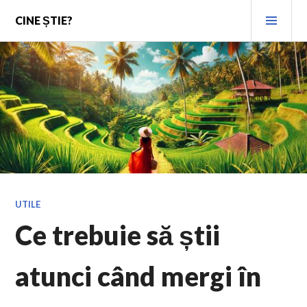
Skip
PRI
CINE ȘTIE?
to
MEN
content
UTILE
Ce trebuie să știi
atunci când mergi în