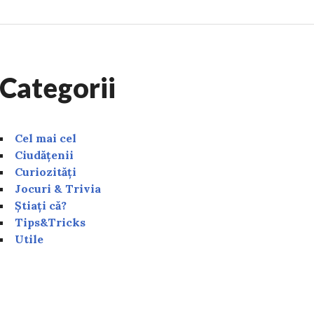
Categorii
Cel mai cel
Ciudățenii
Curiozități
Jocuri & Trivia
Știați că?
Tips&Tricks
Utile