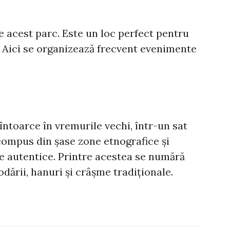
te acest parc. Este un loc perfect pentru
. Aici se organizează frecvent evenimente
întoarce în vremurile vechi, într-un sat
compus din șase zone etnografice și
autentice. Printre acestea se numără
odării, hanuri și crâșme tradiționale.