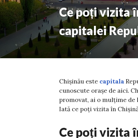
Ce poți vizita
capitalei Repu
Chișinău este
capitala
Repu
cunoscute orașe de aici. Ch
promovat, ai o mulțime de l
Iată ce poți vizita în Chișin
Ce poți vizita 