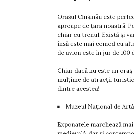
Orașul Chișinău este perfec
aproape de țara noastră. Po
chiar cu trenul. Există și 
însă este mai comod cu alte
de avion este în jur de 100 
Chiar dacă nu este un oraș f
mulțime de atracții turisti
dintre acestea!
Muzeul Național de Artă
Exponatele marchează mai 
medievală, dar și contempor