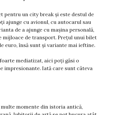
t pentru un city break și este destul de
ți ajunge cu avionul, cu autocarul sau
varianta de a ajunge cu mașina personală,
 mijloace de transport. Prețul unui bilet
de euro, însă sunt și variante mai ieftine.
oarte mediatizat, aici poți găsi o
ce impresionante. Iată care sunt câteva
multe momente din istoria antică,
ană. Iubitorii de artă se pot bucura atât