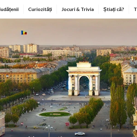
iudățenii
Curiozități
Jocuri & Trivia
Știați că?
T