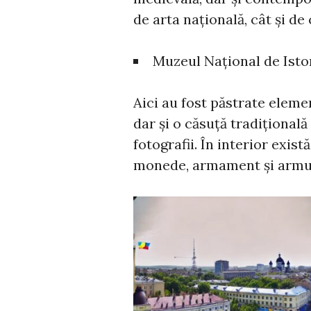
de arta națională, cât și de
Muzeul Național de Isto
Aici au fost păstrate eleme
dar și o căsuță tradițional
fotografii. În interior exis
monede, armament și armu