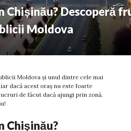
 în Chișinău? Descoperă f
blicii Moldova
blicii Moldova și unul dintre cele mai
iar dacă acest oraș nu este foarte
ucruri de făcut dacă ajungi prin zonă.
ău!
în Chișinău?