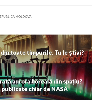
EPUBLICA MOLDOVA
din toate timpurile. Tu le știai?
rată aurora boreală din spațiu?
, publicate chiar de NASA