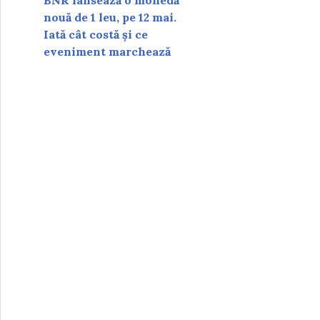
BNR lansează o monedă
nouă de 1 leu, pe 12 mai.
Iată cât costă și ce
eveniment marchează