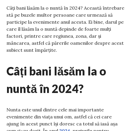
Câți bani lăsăm la o nuntă în 2024? Această întrebare
stă pe buzele multor persoane care urmează să
participe la evenimente anul acesta. Ei bine, darul pe
care îl lăsăm la o nuntă depinde de foarte mulți
factori, printre care regiunea, zona, dar și
mâncarea, astfel că părerile oamenilor despre acest
subiect sunt împărțite.
Câți bani lăsăm la o
nuntă în 2024?
Nunta este unul dintre cele mai importante
evenimente din viața unui om, astfel că cei care
ajung în acest punct își doresc ca totul să iasă așa
cum și-au dorit. În anul
2024
, prețurile pentru