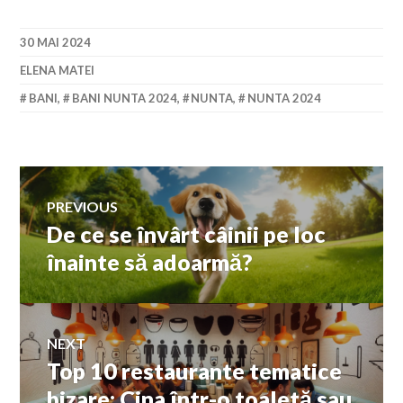
30 MAI 2024
ELENA MATEI
BANI
,
BANI NUNTA 2024
,
NUNTA
,
NUNTA 2024
Navigare
PREVIOUS
De ce se învârt câinii pe loc
Previous
în
post:
înainte să adoarmă?
articole
NEXT
Top 10 restaurante tematice
Next
post:
bizare: Cina într-o toaletă sau