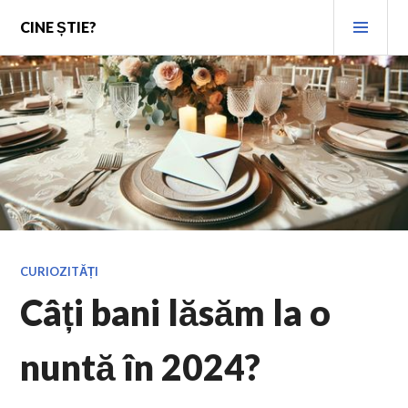
Skip
PRI
CINE ȘTIE?
to
MEN
content
CURIOZITĂȚI
Câți bani lăsăm la o
nuntă în 2024?