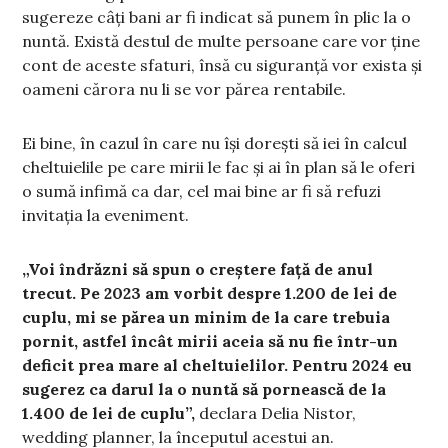
sugereze câți bani ar fi indicat să punem în plic la o
nuntă. Există destul de multe persoane care vor ține
cont de aceste sfaturi, însă cu siguranță vor exista și
oameni cărora nu li se vor părea rentabile.
Ei bine, în cazul în care nu își dorești să iei în calcul
cheltuielile pe care mirii le fac și ai în plan să le oferi
o sumă infimă ca dar, cel mai bine ar fi să refuzi
invitația la eveniment.
„Voi îndrăzni să spun o creștere față de anul
trecut. Pe 2023 am vorbit despre 1.200 de lei de
cuplu, mi se părea un minim de la care trebuia
pornit, astfel încât mirii aceia să nu fie într-un
deficit prea mare al cheltuielilor. Pentru 2024 eu
sugerez ca darul la o nuntă să pornească de la
1.400 de lei de cuplu”,
declara Delia Nistor,
wedding planner, la începutul acestui an.