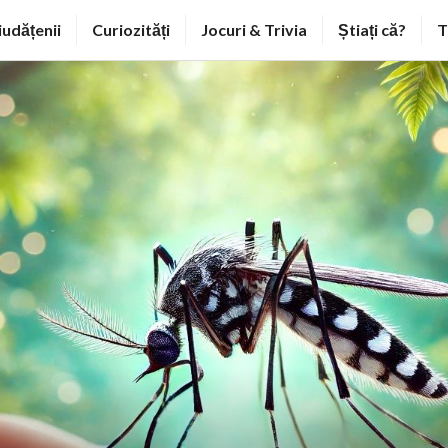
iudățenii
Curiozități
Jocuri & Trivia
Știați că?
T