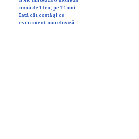
BNR lansează o monedă
nouă de 1 leu, pe 12 mai.
Iată cât costă și ce
eveniment marchează