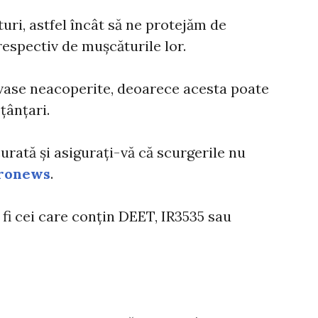
turi, astfel încât să ne protejăm de
 respectiv de mușcăturile lor.
în vase neacoperite, deoarece acesta poate
țânțari.
urată și asigurați-vă că scurgerile nu
ronews
.
 fi cei care conțin DEET, IR3535 sau