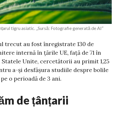
arul tigru asiatic. „Sursă: Fotografie generată de AI”
 trecut au fost înregistrate 130 de
ere internă în țările UE, față de 71 în
Statele Unite, cercetătorii au primit 1,25
ntru a-și desfășura studiile despre bolile
 pe o perioadă de 3 ani.
ăm de țânțarii