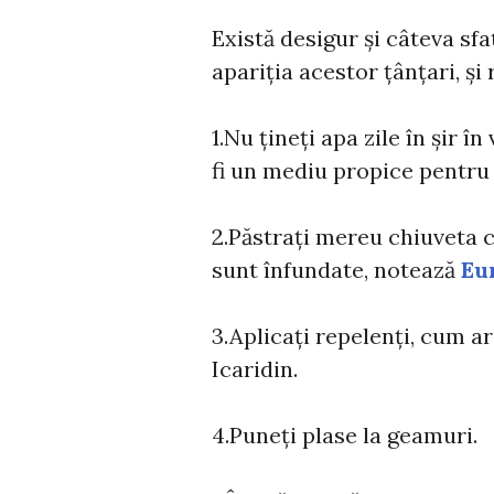
Există desigur și câteva sfa
apariția acestor țânțari, și
1.Nu țineți apa zile în șir 
fi un mediu propice pentru 
2.Păstrați mereu chiuveta c
sunt înfundate, notează
Eu
3.Aplicați repelenți, cum ar
Icaridin.
4.Puneți plase la geamuri.