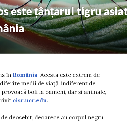
s este țânțarul tigru asia
mânia
ns în
România
! Acesta este extrem de
iferite medii de viață, indiferent de
provoacă boli la oameni, dar și animale,
trivit
cisr.ucr.edu
.
r de deosebit, deoarece au corpul negru