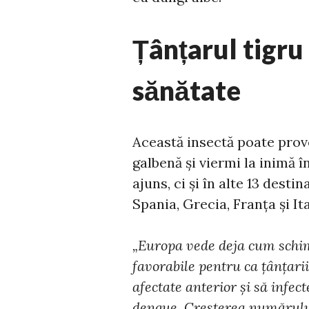
Țânțarul tigru 
sănătate
Această insectă poate provo
galbenă și viermi la inimă î
ajuns, ci și în alte 13 dest
Spania, Grecia, Franța și Ita
„Europa vede deja cum schim
favorabile pentru ca țânțari
afectate anterior și să infe
dengue. Creșterea numărului 