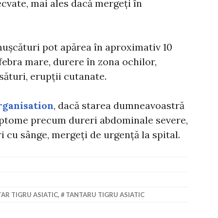
cvate, mai ales dacă mergeți în
ușcături pot apărea în aproximativ 10
 febra mare, durere în zona ochilor,
sături, erupții cutanate.
ganisation
, dacă starea dumneavoastră
imptome precum dureri abdominale severe,
i cu sânge, mergeți de urgență la spital.
AR TIGRU ASIATIC
,
TANTARU TIGRU ASIATIC