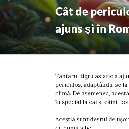
Cât de periculo
ajuns și în Ro
Țânțarul tigru asiatic a aju
periculos, adaptându-se la d
climă. De asemenea, acesta 
în special la cai și câini, po
Aceștia sunt destul de ușo
cu dungi albe.