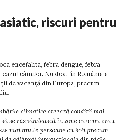
asiatic, riscuri pentru
ca encefalita, febra dengue, febra
n cazul câinilor. Nu doar în România a
inații de vacanță din Europa, precum
lia.
bările climatice creează condiții mai
i să se răspândească în zone care nu erau
cteze mai multe persoane cu boli precum
de călătorii internaționale din țările