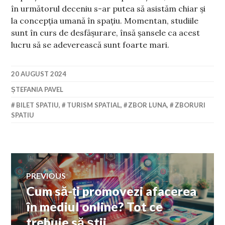
în următorul deceniu s-ar putea să asistăm chiar și
la concepția umană în spațiu. Momentan, studiile
sunt în curs de desfășurare, însă șansele ca acest
lucru să se adeverească sunt foarte mari.
20 AUGUST 2024
ȘTEFANIA PAVEL
BILET SPATIU
,
TURISM SPATIAL
,
ZBOR LUNA
,
ZBORURI
SPATIU
Navigare
PREVIOUS
Cum să-ți promovezi afacerea
Previous
în
post:
în mediul online? Tot ce
trebuie să știi