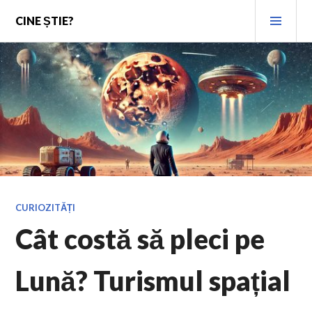
Skip
PRI
CINE ȘTIE?
to
MEN
content
CURIOZITĂȚI
Cât costă să pleci pe
Lună? Turismul spațial