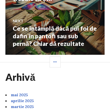
articole
NEXT
Ce se întâmplă dacă pui foi de
Next
post:
dafin în pantofi sau sub
pernă? Chiar dă rezultate
SIDEBAR
Arhivă
mai 2025
aprilie 2025
martie 2025