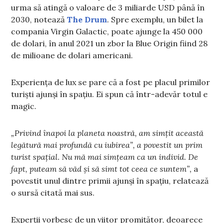
urma să atingă o valoare de 3 miliarde USD până în
2030, notează
The Drum
. Spre exemplu, un bilet la
compania Virgin Galactic, poate ajunge la 450 000
de dolari, în anul 2021 un zbor la Blue Origin fiind 28
de milioane de dolari americani.
Experiența de lux se pare că a fost pe placul primilor
turiști ajunși în spațiu. Ei spun că într-adevăr totul e
magic.
„Privind înapoi la planeta noastră, am simțit această
legătură mai profundă cu iubirea”, a povestit un prim
turist spațial. Nu mă mai simțeam ca un individ. De
fapt, puteam să văd și să simt tot ceea ce suntem”,
a
povestit unul dintre primii ajunși în spațiu, relatează
o sursă citată mai sus.
Experții vorbesc de un viitor promițător, deoarece