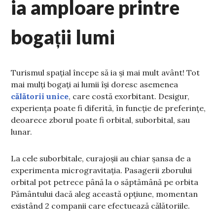
ia amploare printre
bogații lumi
Turismul spațial începe să ia și mai mult avânt! Tot
mai mulți bogați ai lumii își doresc asemenea
călătorii unice
, care costă exorbitant. Desigur,
experiența poate fi diferită, în funcție de preferințe,
deoarece zborul poate fi orbital, suborbital, sau
lunar.
La cele suborbitale, curajoșii au chiar șansa de a
experimenta microgravitația. Pasagerii zborului
orbital pot petrece până la o săptămână pe orbita
Pământului dacă aleg această opțiune, momentan
existând 2 companii care efectuează călătoriile.