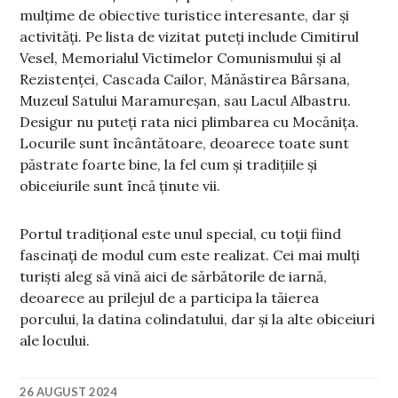
mulțime de obiective turistice interesante, dar și
activități. Pe lista de vizitat puteți include Cimitirul
Vesel, Memorialul Victimelor Comunismului și al
Rezistenței, Cascada Cailor, Mănăstirea Bârsana,
Muzeul Satului Maramureșan, sau Lacul Albastru.
Desigur nu puteți rata nici plimbarea cu Mocănița.
Locurile sunt încântătoare, deoarece toate sunt
păstrate foarte bine, la fel cum și tradițiile și
obiceiurile sunt încă ținute vii.
Portul tradițional este unul special, cu toții fiind
fascinați de modul cum este realizat. Cei mai mulți
turiști aleg să vină aici de sărbătorile de iarnă,
deoarece au prilejul de a participa la tăierea
porcului, la datina colindatului, dar și la alte obiceiuri
ale locului.
26 AUGUST 2024