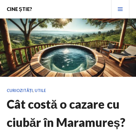
Skip
PRI
CINE ȘTIE?
to
MEN
content
CURIOZITĂȚI
,
UTILE
Cât costă o cazare cu
ciubăr în Maramureș?