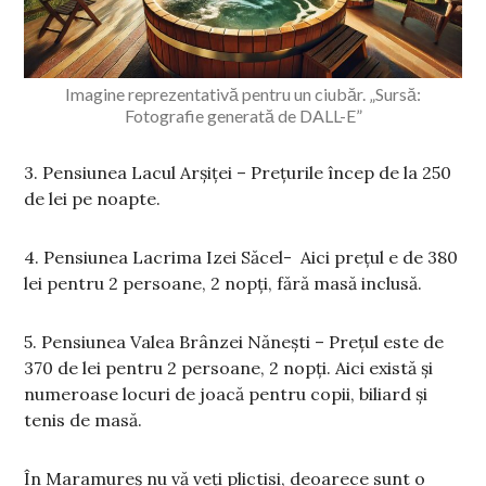
Imagine reprezentativă pentru un ciubăr. „Sursă:
Fotografie generată de DALL-E”
3. Pensiunea Lacul Arșiței – Prețurile încep de la 250
de lei pe noapte.
4. Pensiunea Lacrima Izei Săcel- Aici prețul e de 380
lei pentru
2 persoane, 2 nopți, fără masă inclusă.
5. Pensiunea Valea Brânzei Nănești – Prețul este de
370 de lei pentru 2 persoane, 2 nopți. Aici există și
numeroase locuri de joacă pentru copii, biliard și
tenis de masă.
În Maramureș nu vă veți plictisi, deoarece sunt o