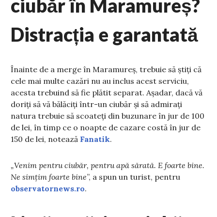
ciubăr în Maramureș?
Distracția e garantată
Înainte de a merge în Maramureș, trebuie să știți că
cele mai multe cazări nu au inclus acest serviciu,
acesta trebuind să fie plătit separat. Așadar, dacă vă
doriți să vă bălăciți într-un ciubăr și să admirați
natura trebuie să scoateți din buzunare în jur de 100
de lei, în timp ce o noapte de cazare costă în jur de
150 de lei, notează
Fanatik
.
„Venim pentru ciubăr, pentru apă sărată. E foarte bine.
Ne simţim foarte bine
”, a spun un turist, pentru
observatornews.ro
.