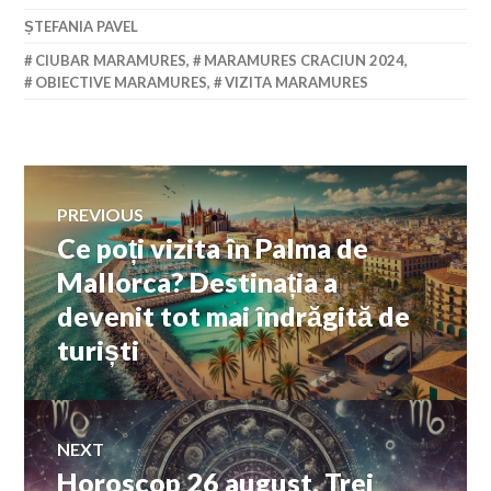
ȘTEFANIA PAVEL
CIUBAR MARAMURES
,
MARAMURES CRACIUN 2024
,
OBIECTIVE MARAMURES
,
VIZITA MARAMURES
Navigare
PREVIOUS
Ce poți vizita în Palma de
Previous
în
post:
Mallorca? Destinația a
devenit tot mai îndrăgită de
articole
turiști
NEXT
Horoscop 26 august. Trei
Next