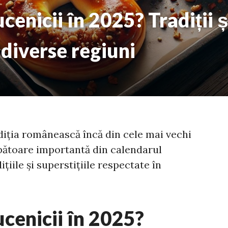
enicii în 2025? Tradiții și
diverse regiuni
diția românească încă din cele mai vechi
bătoare importantă din calendarul
țiile și superstițiile respectate în
cenicii în 2025?