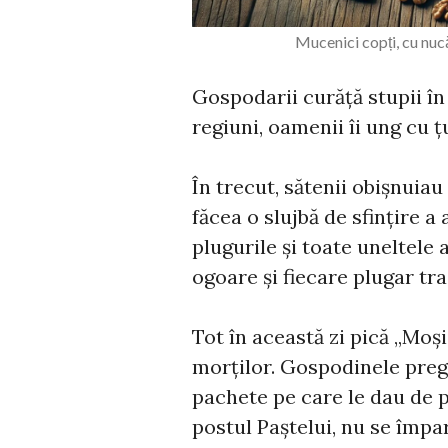
Mucenici copți, cu nuc
Gospodarii curăță stupii în
regiuni, oamenii îi ung cu ț
În trecut, sătenii obișnuiau
făcea o slujbă de sfințire 
plugurile și toate uneltele
ogoare și fiecare plugar t
Tot în această zi pică „Moș
morților. Gospodinele pregă
pachete pe care le dau de 
postul Paștelui, nu se împa