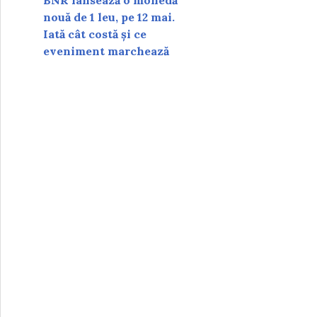
BNR lansează o monedă
nouă de 1 leu, pe 12 mai.
Iată cât costă și ce
eveniment marchează