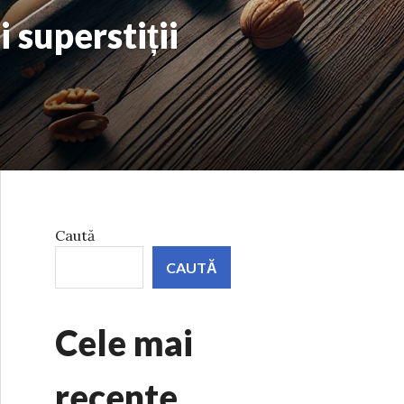
 superstiții
Caută
CAUTĂ
Cele mai
recente