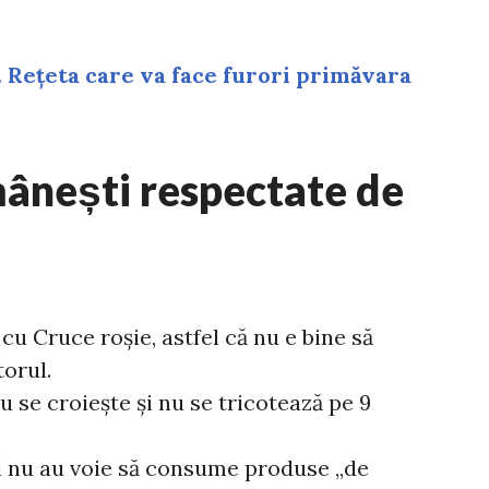
 Rețeta care va face furori primăvara
mânești respectate de
cu Cruce roșie, astfel că nu e bine să
torul.
u se croiește și nu se tricotează pe 9
nii nu au voie să consume produse „de