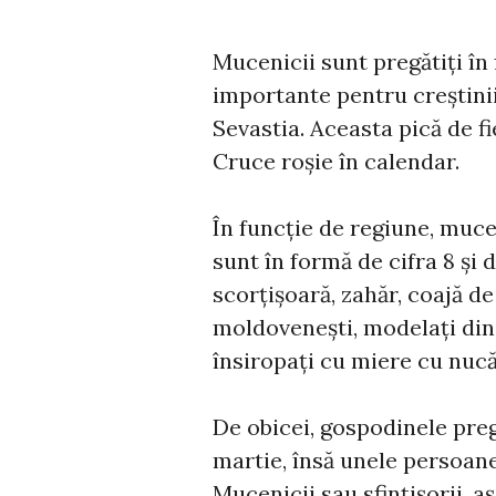
Mucenicii sunt pregătiți în 
importante pentru creștinii
Sevastia. Aceasta pică de f
Cruce roșie în calendar.
În funcție de regiune, muce
sunt în formă de cifra 8 și 
scorțișoară, zahăr, coajă de
moldovenești, modelați din 
însiropați cu miere cu nuc
De obicei, gospodinele preg
martie, însă unele persoane 
Mucenicii sau sfințișorii, a