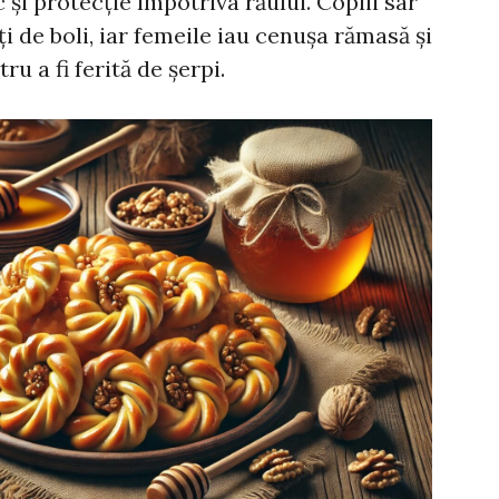
 și protecție împotriva răului. Copiii sar
ți de boli, iar femeile iau cenușa rămasă și
ru a fi ferită de șerpi.