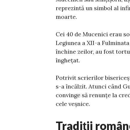
reprezintă un simbol al infi
moarte.
Cei 40 de Mucenici erau sol
Legiunea a XII-a Fulminata 
închine zeilor, au fost tortu
înghețat.
Potrivit scrierilor biserice
s-a încălzit. Atunci când G
convinge să renunțe la credi
cele veșnice.
Tradiții române