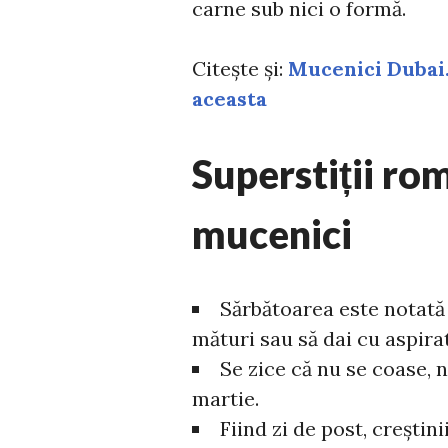
carne sub nici o formă.
Citește și:
Mucenici Dubai.
aceasta
Superstiții ro
mucenici
Sărbătoarea este notată 
mături sau să dai cu aspira
Se zice că nu se coase, n
martie.
Fiind zi de post, crești