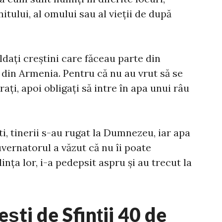
nitului, al omului sau al vieții de după
dați creștini care făceau parte din
din Armenia. Pentru că nu au vrut să se
rați, apoi obligați să intre în apa unui râu
ști, tinerii s-au rugat la Dumnezeu, iar apa
uvernatorul a văzut că nu îi poate
nța lor, i-a pedepsit aspru și au trecut la
ști de Sfinții 40 de