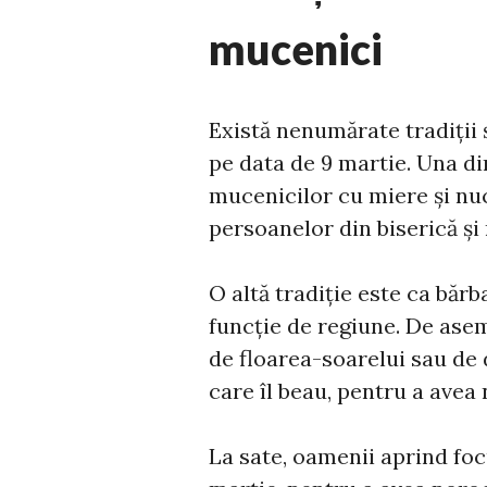
mucenici
Există nenumărate tradiții 
pe data de 9 martie. Una d
mucenicilor cu miere și nuc
persoanelor din biserică și 
O altă tradiție este ca bărb
funcție de regiune. De ase
de floarea-soarelui sau de 
care îl beau, pentru a avea 
La sate, oamenii aprind foc