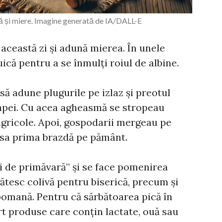
ă și miere. Imagine generată de IA/DALL-E
 această zi și adună mierea. În unele
uică pentru a se înmulți roiul de albine.
 să adune plugurile pe izlaz și preotul
a apei. Cu acea agheasmă se stropeau
 agricole. Apoi, gospodarii mergeau pe
rasa prima brazdă pe pământ.
ii de primăvară” și se face pomenirea
tesc colivă pentru biserică, precum și
pomană. Pentru că sărbătoarea pică în
rt produse care conțin lactate, ouă sau