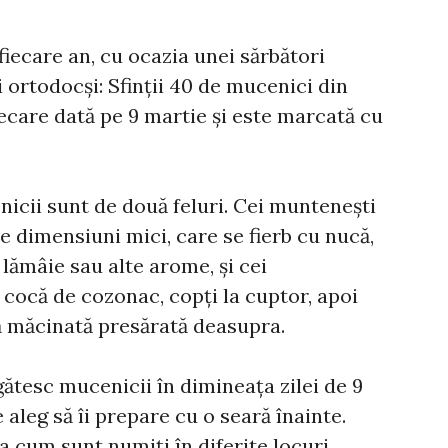
fiecare an, cu ocazia unei sărbători
 ortodocși: Sfinții 40 de mucenici din
iecare dată pe 9 martie și este marcată cu
nicii sunt de două feluri. Cei muntenești
de dimensiuni mici, care se fierb cu nucă,
 lămâie sau alte arome, și cei
cocă de cozonac, copți la cuptor, apoi
ă măcinată presărată deasupra.
ătesc mucenicii în dimineața zilei de 9
aleg să îi prepare cu o seară înainte.
șa cum sunt numiți în diferite locuri,