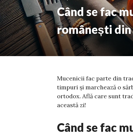
Când se fac muc
românești din 
Mucenicii fac parte din tra
timpuri și marchează o săr
ortodox. Află care sunt tradi
această zi!
Când se fac mu