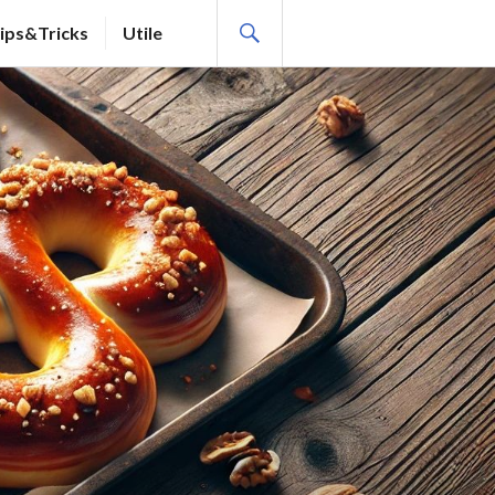
SEARCH
ips&Tricks
Utile