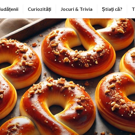
iudățenii
Curiozități
Jocuri & Trivia
Știați că?
T