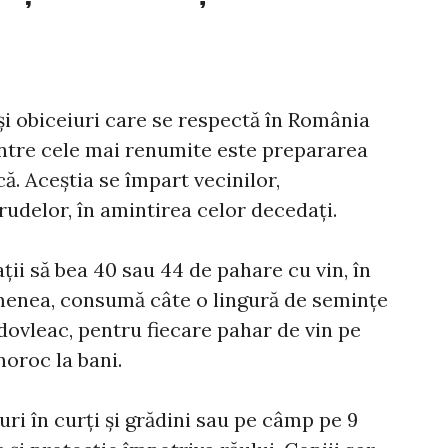
și obiceiuri care se respectă în România
intre cele mai renumite este prepararea
ă. Aceștia se împart vecinilor,
rudelor, în amintirea celor decedați.
ații să bea 40 sau 44 de pahare cu vin, în
menea, consumă câte o lingură de semințe
dovleac, pentru fiecare pahar de vin pe
noroc la bani.
uri în curți și grădini sau pe câmp pe 9