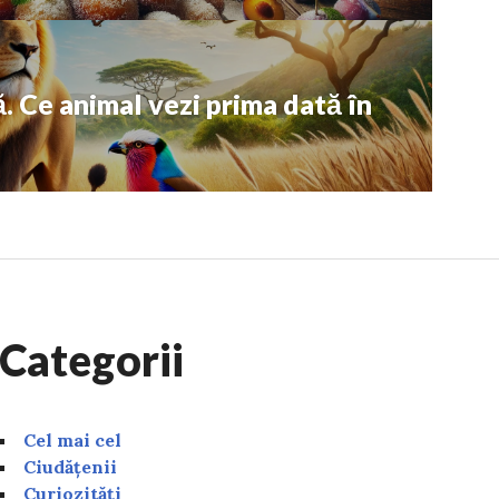
ă. Ce animal vezi prima dată în
Categorii
Cel mai cel
Ciudățenii
Curiozități