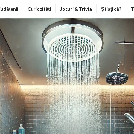
iudățenii
Curiozități
Jocuri & Trivia
Știați că?
T