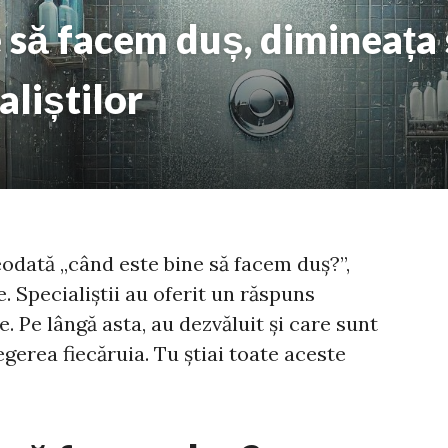
 să facem duș, dimineața 
aliștilor
reodată „când este bine să facem duș?”,
. Specialiștii au oferit un răspuns
. Pe lângă asta, au dezvăluit și care sunt
legerea fiecăruia. Tu știai toate aceste