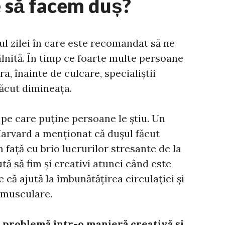
e să facem duș?
 zilei în care este recomandat să ne
âlnită. În timp ce foarte multe persoane
ra, înainte de culcare, specialiștii
făcut dimineața.
 pe care puține persoane le știu. Un
Harvard a menționat că dușul făcut
 față cu brio lucrurilor stresante de la
tă să fim și creativi atunci când este
e că ajută la îmbunătățirea circulației și
 musculare.
o problemă într-o manieră creativă și