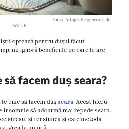
tografie generată de
DALL-E
liștii optează pentru dușul făcut
timp, nu ignoră beneficiile pe care le are
e să facem duș seara?
arte bine să facem duș
seara
. Acest lucru
 de insomnie să adoarmă mai repede seara.
uce stresul și tensiunea și este metoda
 zi grea la muncă.