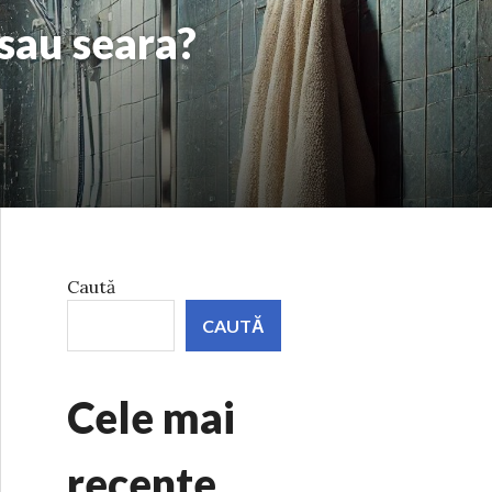
sau seara?
Caută
CAUTĂ
Cele mai
recente