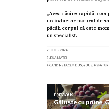
„Acea răcire rapidă a corp
un inductor natural de s
păcăli corpul că este mom
un specialist.
25 IULIE 2024
ELENA MATEI
CAND NE FACEM DUS
,
DUS
,
SFATURI
Navigare
PREVIOUS
Găluște cu prune. C
Previous
în