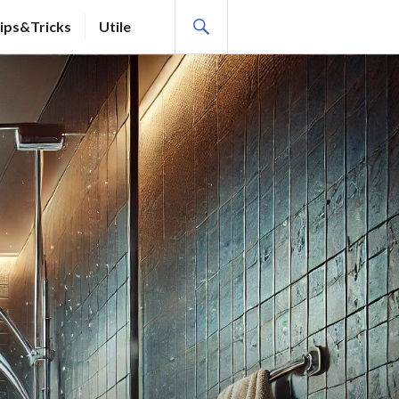
SEARCH
ips&Tricks
Utile