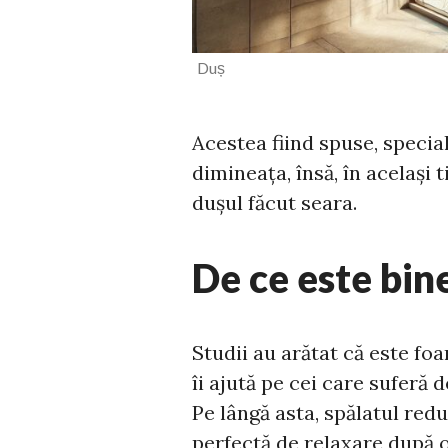
Duș Sursă: fo
Acestea fiind spuse, specia
dimineața, însă, în același 
dușul făcut seara.
De ce este bin
Studii au arătat că este fo
îi ajută pe cei care suferă
Pe lângă asta, spălatul red
perfectă de relaxare după o