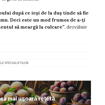
ului după ce ieşi de la duş tinde să fie
omn. Deci este un mod frumos de a-ţi
entul să meargă la culcare”
, dezvăluie
LE SPECIALISTILOR
ea mai ușoară rețetă