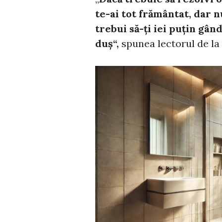
te-ai tot frământat, dar n
trebui să-ţi iei puţin gând
duş“,
spunea lectorul de la