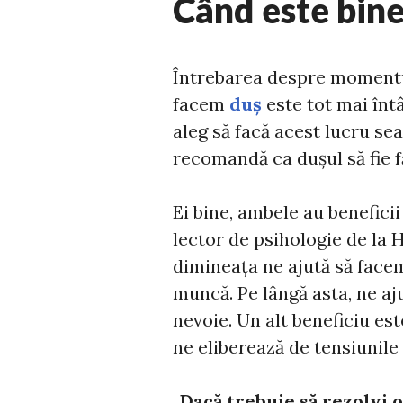
Când este bin
Întrebarea despre momentul
facem
duș
este tot mai înt
aleg să facă acest lucru sea
recomandă ca dușul să fie 
Ei bine, ambele au beneficii
lector de psihologie de la 
dimineața ne ajută să facem
muncă. Pe lângă asta, ne aju
nevoie. Un alt beneficiu est
ne eliberează de tensiunile
„
Dacă trebuie să rezolvi 