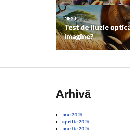
post:
articole
NEXT
Test de iluzie optic
Next
post:
imagine?
Arhivă
mai 2025
aprilie 2025
martie 2025