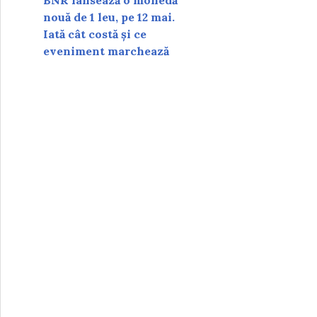
BNR lansează o monedă
nouă de 1 leu, pe 12 mai.
Iată cât costă și ce
eveniment marchează