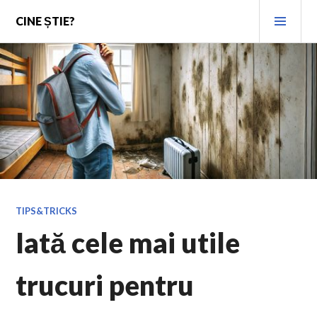
Skip
PRI
CINE ȘTIE?
to
MEN
content
TIPS&TRICKS
Iată cele mai utile
trucuri pentru