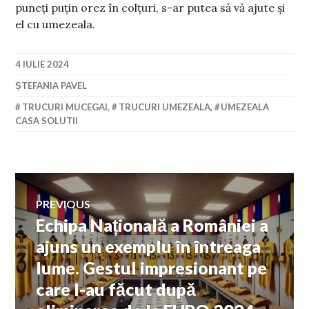
puneți puțin orez în colțuri, s-ar putea să vă ajute și
el cu umezeala.
4 IULIE 2024
ȘTEFANIA PAVEL
TRUCURI MUCEGAI
,
TRUCURI UMEZEALA
,
UMEZEALA
CASA SOLUTII
Navigare
PREVIOUS
Echipa Națională a României a
Previous
în
post:
ajuns un exemplu în întreaga
lume. Gestul impresionant pe
articole
care l-au făcut după