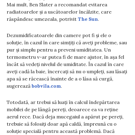
Mai mult, Ben Slater a recomandat evitarea
radiatoarelor și a uscătoarelor încălzite, care
răspândesc umezeala, potrivit
The Sun
.
Dezumidificatoarele din camere pot fi și ele o
soluție, în cazul în care simțiți că aveți probleme, sau
pur și simplu pentru a preveni umiditatea. Un
termometru v-ar putea fi de mare ajutor, în așa fel
încât să vedeți nivelul de umiditate. În cazul în care
aveți cadă la baie, încercați să nu o umpleți, sau lăsați
apa să se răcească înainte de a o lăsa să curgă,
sugerează
bobvila.com
.
Totodată, ar trebui să luați în calcul îndepărtarea
mobilei de pe lângă pereți, deoarece ea va reține
aerul rece. Dacă deja mucegaiul a apărut pe pereți,
trebuie să folosiți doar apă caldă, împreună cu o
soluție specială pentru această problemă. Dacă