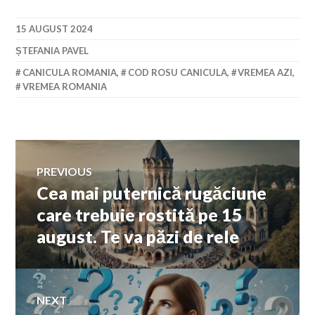
15 AUGUST 2024
ȘTEFANIA PAVEL
CANICULA ROMANIA
,
COD ROSU CANICULA
,
VREMEA AZI
,
VREMEA ROMANIA
Navigare
PREVIOUS
Cea mai puternică rugăciune
Previous
în
post:
care trebuie rostită pe 15
august. Te va păzi de rele
articole
NEXT