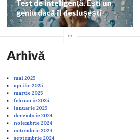
Test de inteligență. Ești un
Next
post:
geniu dacă îl deslușești
SIDEBAR
Arhivă
mai 2025
aprilie 2025
martie 2025
februarie 2025
ianuarie 2025
decembrie 2024
noiembrie 2024
octombrie 2024
septembrie 2024