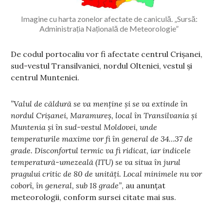
Imagine cu harta zonelor afectate de caniculă. „Sursă:
Administrația Națională de Meteorologie”
De codul portocaliu vor fi afectate centrul Crișanei,
sud-vestul Transilvaniei, nordul Olteniei, vestul și
centrul Munteniei.
”Valul de căldură se va menține și se va extinde în
nordul Crișanei, Maramureș, local în Transilvania și
Muntenia și în sud-vestul Moldovei, unde
temperaturile maxime vor fi în general de 34…37 de
grade. Disconfortul termic va fi ridicat, iar indicele
temperatură-umezeală (ITU) se va situa în jurul
pragului critic de 80 de unități. Local minimele nu vor
coborî, în general, sub 18 grade”
, au anunțat
meteorologii, conform sursei citate mai sus.