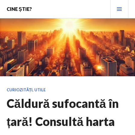
Skip
PRI
CINE ȘTIE?
to
MEN
content
CURIOZITĂȚI
,
UTILE
Căldură sufocantă în
țară! Consultă harta