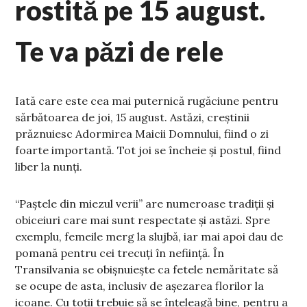
rostită pe 15 august.
Te va păzi de rele
Iată care este cea mai puternică rugăciune pentru
sărbătoarea de joi, 15 august. Astăzi, creștinii
prăznuiesc Adormirea Maicii Domnului, fiind o zi
foarte importantă. Tot joi se încheie și postul, fiind
liber la nunți.
“Paștele din miezul verii” are numeroase tradiții și
obiceiuri care mai sunt respectate și astăzi. Spre
exemplu, femeile merg la slujbă, iar mai apoi dau de
pomană pentru cei trecuți în neființă. În
Transilvania se obișnuiește ca fetele nemăritate să
se ocupe de asta, inclusiv de așezarea florilor la
icoane. Cu toții trebuie să se înțeleagă bine, pentru a