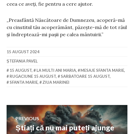
ceea ce aveți, fie pentru a cere ajutor.
„Preasfântă Născătoare de Dumnezeu, acoperă-mă
cu cinstitul tău acoperământ, păzește-mă de tot răul
și îndreptează-mi pașii pe calea mântuirii.”
15 AUGUST 2024
ȘTEFANIA PAVEL
15 AUGUST
,
LA MULTI ANI MARIA
,
MESAJE SFANTA MARIE
,
RUGACIUNE 15 AUGUST
,
SARBATOARE 15 AUGUST
,
SFANTA MARIE
,
ZIUA MARINEI
Navigare
PREVIOUS
Știați că nu mai puteți ajunge
Previous
în
post: