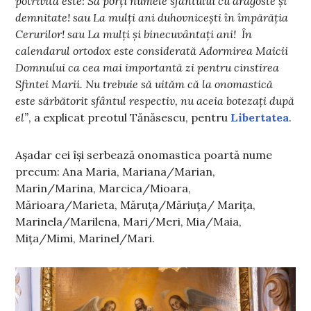
potrivită este: Să porți numele sfântului cu dragoste și
demnitate! sau La mulți ani duhovnicești în împărăția
Cerurilor! sau La mulți și binecuvântați ani! În
calendarul ortodox este considerată Adormirea Maicii
Domnului ca cea mai importantă zi pentru cinstirea
Sfintei Marii. Nu trebuie să uităm că la onomastică
este sărbătorit sfântul respectiv, nu aceia botezați după
el”
, a explicat preotul Tănăsescu, pentru
Libertatea
.
Așadar cei își serbează onomastica poartă nume
precum: Ana Maria, Mariana/Marian,
Marin/Marina, Marcica/Mioara,
Mărioara/Marieta, Măruța/Măriuța/ Marița,
Marinela/Marilena, Mari/Meri, Mia/Maia,
Mița/Mimi, Marinel/Mari.