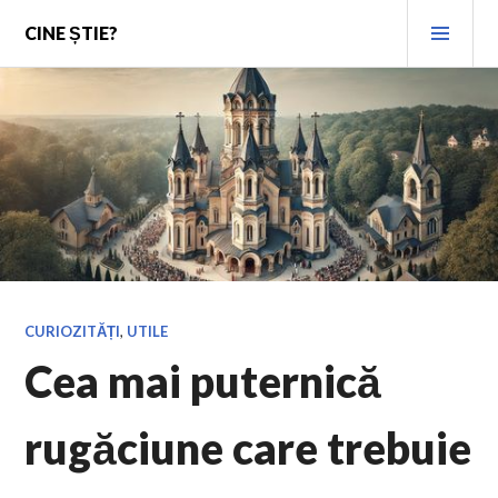
Skip
PRI
CINE ȘTIE?
to
MEN
content
CURIOZITĂȚI
,
UTILE
Cea mai puternică
rugăciune care trebuie