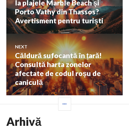
la plajele Marble Beach și
Porto Vathy din Thassos?
articole
Avertisment pentru turiști
NEXT
Căldură sufocantă în țară!
Next
post:
Consultă harta zonelor
afectate de codul roșu de
caniculă
SIDEBAR
Arhivă