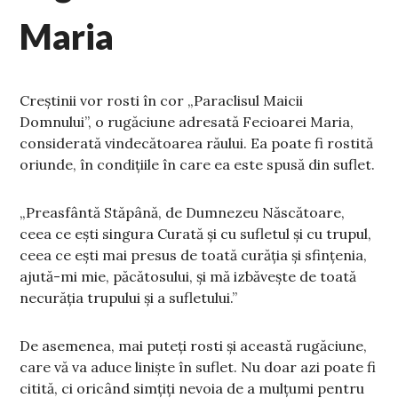
Maria
Creștinii vor rosti în cor „Paraclisul Maicii
Domnului”, o rugăciune adresată Fecioarei Maria,
considerată vindecătoarea răului. Ea poate fi rostită
oriunde, în condițiile în care ea este spusă din suflet.
„Preasfântă Stăpână, de Dumnezeu Născătoare,
ceea ce ești singura Curată și cu sufletul și cu trupul,
ceea ce ești mai presus de toată curăția și sfințenia,
ajută-mi mie, păcătosului, și mă izbăvește de toată
necurăția trupului și a sufletului.”
De asemenea, mai puteți rosti și această rugăciune,
care vă va aduce liniște în suflet. Nu doar azi poate fi
citită, ci oricând simțiți nevoia de a mulțumi pentru