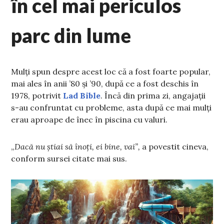
în cel mai periculos
parc din lume
Mulți spun despre acest loc că a fost foarte popular,
mai ales în anii ’80 și ’90, după ce a fost deschis în
1978, potrivit
Lad Bible
. Încă din prima zi, angajații
s-au confruntat cu probleme, asta după ce mai mulți
erau aproape de înec în piscina cu valuri.
„
Dacă nu știai să înoți, ei bine, vai”,
a povestit cineva,
conform sursei citate mai sus.