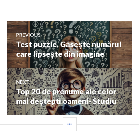
Navigare
PREVIOUS
Test puzzle. Găsește numărul
Previous
în
post:
care lipsește din imagine
articole
NEXT
Top 20 de prenume ale celor
Next
post:
mai deștepti oameni- Studiu
SIDEBAR