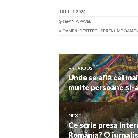
10 IULIE 2024
ȘTEFANIA PAVEL
OAMENI DESTEPTI
,
PRENUME OAMENI
Navigare
PREVIOUS
Unde se află cel ma
Previous
în
post:
multe persoane și-a
articole
NEXT
Ce scrie presa inter
Next
post:
România? O jurnalist