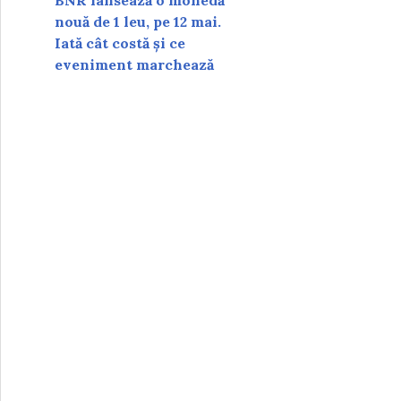
BNR lansează o monedă
nouă de 1 leu, pe 12 mai.
Iată cât costă și ce
eveniment marchează