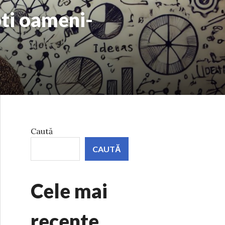
ti oameni-
Caută
CAUTĂ
Cele mai
recente