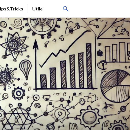
SEARCH
ips&Tricks
Utile