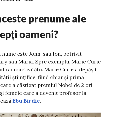
 aceste prenume ale
tepți oameni?
nume este John, sau Ion, potrivit
 Mary sau Maria. Spre exemplu, Marie Curie
l radioactivității. Marie Curie a depășit
ății științifice, fiind chiar și prima
care a câștigat premiul Nobel de 2 ori.
t și femeie care a devenit profesor la
otează
Ebu Birdie
.