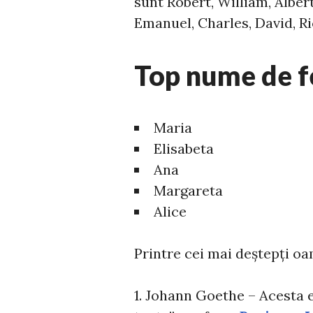
sunt Robert, William, Alber
Emanuel, Charles, David, R
Top nume de f
Maria
Elisabeta
Ana
Margareta
Alice
Printre cei mai deștepți o
1. Johann Goethe – Acesta e