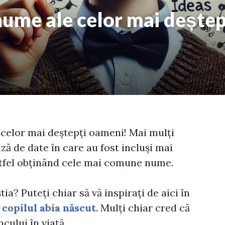
nume ale celor mai deștep
 celor mai deștepți oameni! Mai mulți
ză de date în care au fost incluși mai
stfel obținând cele mai comune nume.
ia? Puteți chiar să vă inspirați de aici în
u
copilul abia născut
. Mulți chiar cred că
ului în viață.