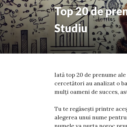
Top 20 de pre
Studiu
Iată top 20 de prenume ale
cercetători au analizat o ba
mulți oameni de succes, a
Tu te regăsești printre aceșt
alegerea unui nume pentr
numele va purta noroc prunc