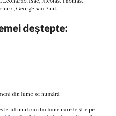
t, Leonardo, Isac, Nicolas, Thomas,
ichard, George sau Paul.
emei deștepte:
ameni din lume se numără:
ste”ultimul om din lume care le știe pe