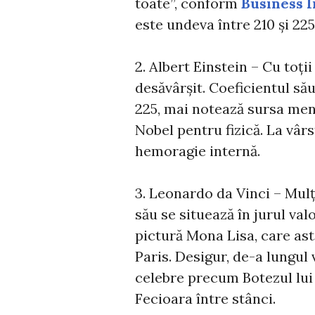
toate”, conform
Business I
este undeva între 210 și 225
2. Albert Einstein – Cu toții
desăvârșit. Coeficientul său
225, mai notează sursa menț
Nobel pentru fizică. La vârs
hemoragie internă.
3. Leonardo da Vinci – Mulți
său se situează în jurul valo
pictură Mona Lisa, care as
Paris. Desigur, de-a lungul v
celebre precum Botezul lui
Fecioara între stânci.