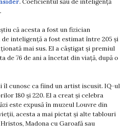
nsider
. Coeficientul său de inteligență
.
 știu că acesta a fost un fizician
 de inteligență a fost estimat între 205 și
ionată mai sus. El a câștigat și premiul
ta de 76 de ani a încetat din viață, după o
 îl cunosc ca fiind un artist iscusit. IQ-ul
rilor 180 și 220. El a creat și celebra
tăzi este expusă în muzeul Louvre din
ieții, acesta a mai pictat și alte tablouri
 Hristos, Madona cu Garoafă sau