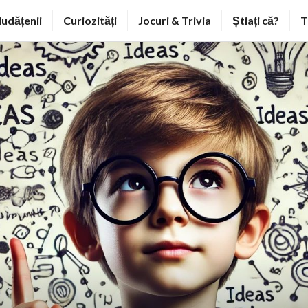
iudățenii
Curiozități
Jocuri & Trivia
Știați că?
T