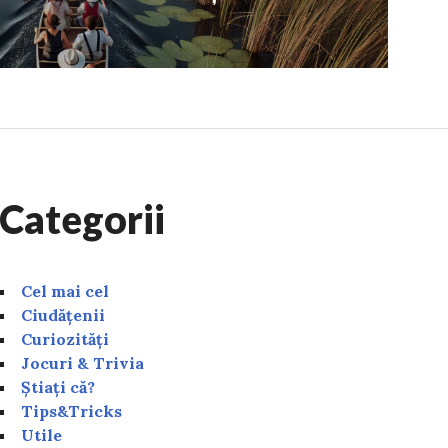
Categorii
Cel mai cel
Ciudățenii
Curiozități
Jocuri & Trivia
Știați că?
Tips&Tricks
Utile