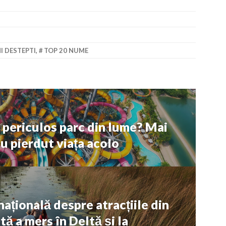
 DESTEPTI
,
TOP 20 NUME
i periculos parc din lume? Mai
u pierdut viața acolo
națională despre atracțiile din
ă a mers în Deltă și la