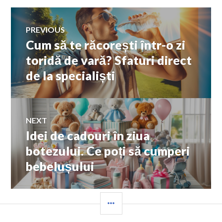
Navigare
PREVIOUS
Cum să te răcorești într-o zi
Previous
în
post:
toridă de vară? Sfaturi direct
de la specialiști
articole
NEXT
Idei de cadouri în ziua
Next
post:
botezului. Ce poți să cumperi
bebelușului
SIDEBAR