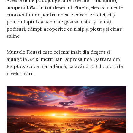
Aceste dune pot ajunge la 183 de metri înălțime și
acoperă 15% din tot deșertul. Bineînțeles că nu este
cunoscut doar pentru aceste caracteristici, ci și
pentru faptul că acolo se găsesc chiar și munți,
podișuri, câmpii acoperite cu nisip și pietriș și chiar
saline.
Muntele Koussi este cel mai înalt din deșert și
ajunge la 3.415 metri, iar Depresiunea Qattara din
Egipt este cea mai adâncă, ea având 133 de metri la
nivelul mării.