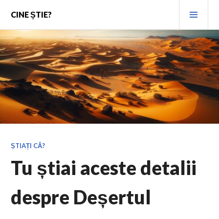
Skip
PRI
CINE ȘTIE?
to
MEN
content
ȘTIAȚI CĂ?
Tu știai aceste detalii
despre Deșertul