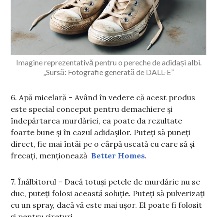
Imagine reprezentativă pentru o pereche de adidași albi.
„Sursă: Fotografie generată de DALL-E”
6. Apă micelară – Având în vedere că acest produs
este special conceput pentru demachiere și
îndepărtarea murdăriei, ea poate da rezultate
foarte bune și în cazul adidașilor. Puteți să puneți
direct, fie mai întâi pe o cârpă uscată cu care să și
frecați, menționează
Better Homes
.
7. Înălbitorul – Dacă totuși petele de murdărie nu se
duc, puteți folosi această soluție. Puteți să pulverizați
cu un spray, dacă vă este mai ușor. El poate fi folosit
și pentru șireturi.