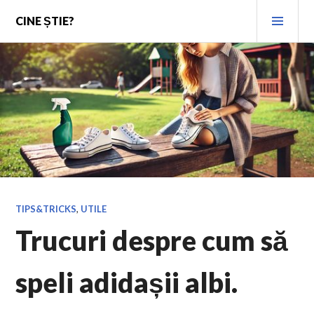
Skip
PRI
CINE ȘTIE?
to
MEN
content
TIPS&TRICKS
,
UTILE
Trucuri despre cum să
speli adidașii albi.