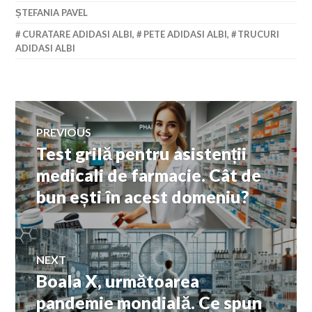
ȘTEFANIA PAVEL
CURATARE ADIDASI ALBI
,
PETE ADIDASI ALBI
,
TRUCURI
ADIDASI ALBI
Navigare
PREVIOUS
Test grilă pentru asistenții
Previous
în
post:
medicali de farmacie. Cât de
bun ești în acest domeniu?
articole
NEXT
Boala X, următoarea
Next
post:
pandemie mondială. Ce spun