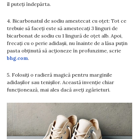
îl puteți îndepărta.
4. Bicarbonatul de sodiu amestecat cu oțet: Tot ce
trebuie să faceți este să amestecați 3 linguri de
bicarbonat de sodiu cu 1 lingură de oțet alb. Apoi,
frecați cu o perie adidașii, nu înainte de a lăsa puțin
pasta obținută să acționeze în profunzime, scrie
bhg.com
.
5. Folosiți o radieră magică pentru marginile
adidașilor sau tenișilor. Această invenție chiar
funcționează, mai ales dacă aveți zgârieturi.