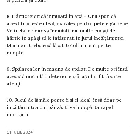
8. Hârtie igienică înmuiată în apă – Unii spun că
acest truc este ideal, mai ales pentru petele galbene.
Va trebuie doar să înmuiați mai multe bucăți de
hârtie în apă și să le înfășurați în jurul încălțămintei.
Mai apoi, trebuie să lăsați totul la uscat peste
noapte.
9. Spălarea lor în mașina de spălat. De multe ori însă
această metodă îi deteriorează, așadar fiți foarte
atenți.
10. Sucul de lămâie poate fi și el ideal, însă doar pe
încălțămintea din pânză. El va îndepărta rapid
murdăria.
11 IULIE 2024