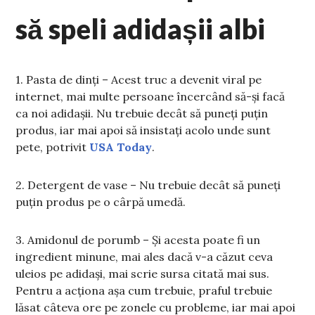
să speli adidașii albi
1. Pasta de dinți – Acest truc a devenit viral pe
internet, mai multe persoane încercând să-și facă
ca noi adidașii. Nu trebuie decât să puneți puțin
produs, iar mai apoi să insistați acolo unde sunt
pete, potrivit
USA Today
.
2. Detergent de vase – Nu trebuie decât să puneți
puțin produs pe o cârpă umedă.
3. Amidonul de porumb – Și acesta poate fi un
ingredient minune, mai ales dacă v-a căzut ceva
uleios pe adidași, mai scrie sursa citată mai sus.
Pentru a acționa așa cum trebuie, praful trebuie
lăsat câteva ore pe zonele cu probleme, iar mai apoi