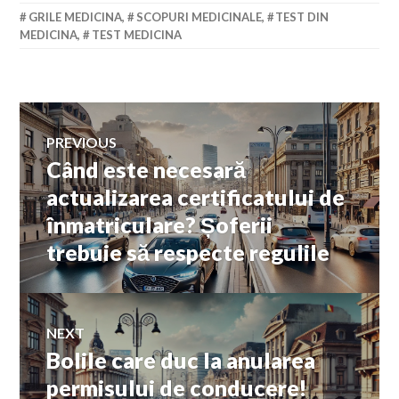
GRILE MEDICINA
,
SCOPURI MEDICINALE
,
TEST DIN
MEDICINA
,
TEST MEDICINA
Navigare
PREVIOUS
Când este necesară
Previous
în
post:
actualizarea certificatului de
înmatriculare? Șoferii
articole
trebuie să respecte regulile
NEXT
Bolile care duc la anularea
Next
post:
permisului de conducere!