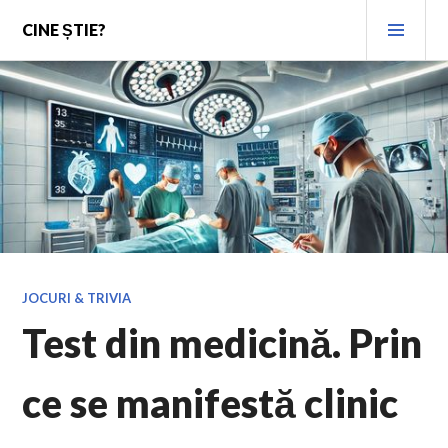
Skip
PRI
CINE ȘTIE?
to
MEN
content
JOCURI & TRIVIA
Test din medicină. Prin
ce se manifestă clinic