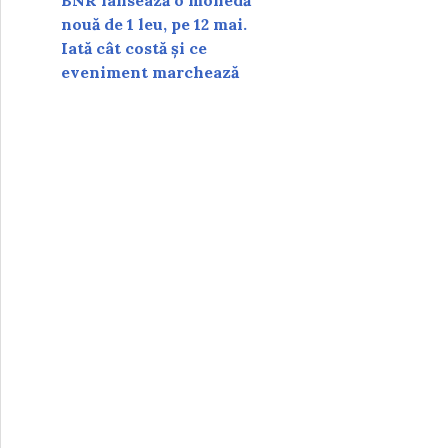
BNR lansează o monedă
nouă de 1 leu, pe 12 mai.
Iată cât costă și ce
eveniment marchează