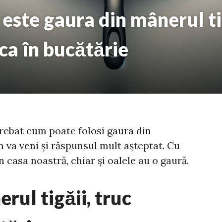
 este gaura din mânerul tig
a în bucătărie
trebat cum poate folosi gaura din
m va veni și răspunsul mult așteptat. Cu
in casa noastră, chiar și oalele au o gaură.
rul tigăii, truc