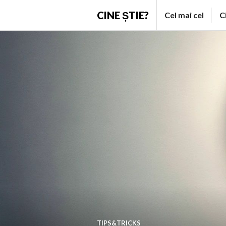
Skip
CINE ȘTIE?
Cel mai cel
C
to
content
TIPS&TRICKS