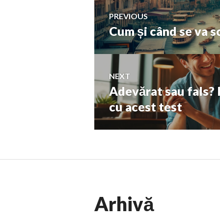
Navigare
PREVIOUS
Cum și când se va 
Previous
în
post:
articole
NEXT
Adevărat sau fals? I
Next
post:
cu acest test
Arhivă