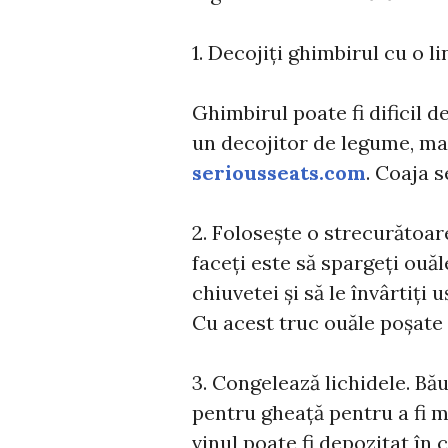
1. Decojiți ghimbirul cu o l
Ghimbirul poate fi dificil de
un decojitor de legume, mai
seriousseats.com
. Coaja 
2. Folosește o strecurătoar
faceți este să spargeți ouă
chiuvetei și să le învârtiți
Cu acest truc ouăle poșate v
3. Congelează lichidele. Bău
pentru gheață pentru a fi m
vinul poate fi depozitat în 