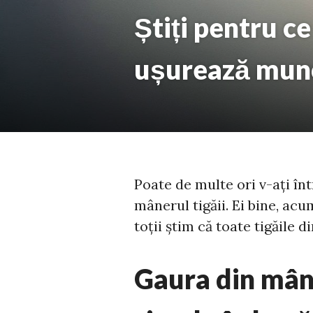
Știți pentru ce
ușurează munc
Poate de multe ori v-ați în
mânerul tigăii. Ei bine, acu
toții știm că toate tigăile d
Gaura din mâne