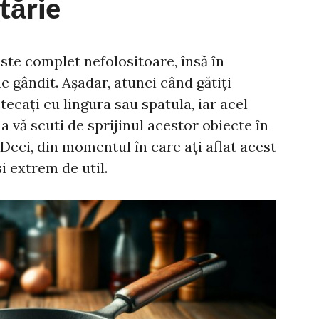
tărie
ste complet nefolositoare, însă în
e gândit. Așadar, atunci când gătiți
tecați cu lingura sau spatula, iar acel
a vă scuti de sprijinul acestor obiecte în
. Deci, din momentul în care ați aflat acest
si extrem de util.