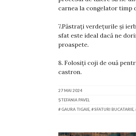
carnea la congelator timp d
7.Păstrați verdețurile și i
sfat este ideal dacă ne dor
proaspete.
8. Folosiți coji de ouă pent
castron.
27 MAI 2024
ȘTEFANIA PAVEL
GAURA TIGAIE
,
SFATURI BUCATARIE
,