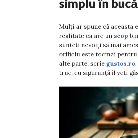
simplu în bucă
Mulți ar spune că aceasta e
realitate ea are un
scop
bin
sunteți nevoiți să mai ames
orificiu este tocmai pentru 
alte parte, scrie
gustos.ro
truc, cu siguranță îl veți gă