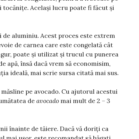
 tocănițe. Același lucru poate fi făcut și
vi de aluminiu. Acest proces este extrem
evoie de carnea care este congelată cât
ur, poate și utilizat și trucul cu punerea
 de apă, însă dacă vrem să economisim,
ția ideală, mai scrie sursa citată mai sus.
e măsline pe avocado. Cu ajutorul acestui
jumătatea de
avocado
mai mult de 2 – 3
nii înainte de tăiere. Dacă vă doriți ca
nul mai ușor, este recomandat să băgați