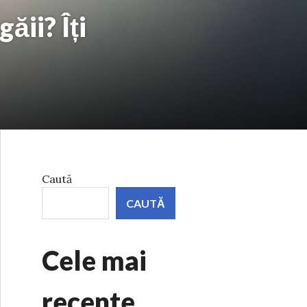
ăii? Îți
Caută
CAUTĂ
Cele mai
recente