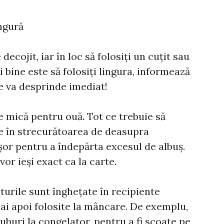
ingură
 decojit, iar în loc să folosiți un cuțit sau
 bine este să folosiți lingura, informează
se va desprinde imediat!
e mică pentru ouă. Tot ce trebuie să
le în strecurătoarea de deasupra
 ușor pentru a îndepărta excesul de albuș.
or ieși exact ca la carte.
turile sunt înghețate în recipiente
ai apoi folosite la mâncare. De exemplu,
cuburi la congelator, pentru a fi scoate pe