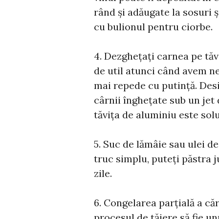
rând și adăugate la sosuri și
cu bulionul pentru ciorbe.
4. Dezghețați carnea pe tă
de util atunci când avem n
mai repede cu putință. Desig
cârnii înghețate sub un jet
tăvița de aluminiu este solu
5. Suc de lămâie sau ulei d
truc simplu, puteți păstra 
zile.
6. Congelarea parțială a căr
procesul de tăiere să fie u