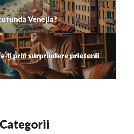
scufunda Veneția?
a-ți prin surprindere prietenii
Categorii