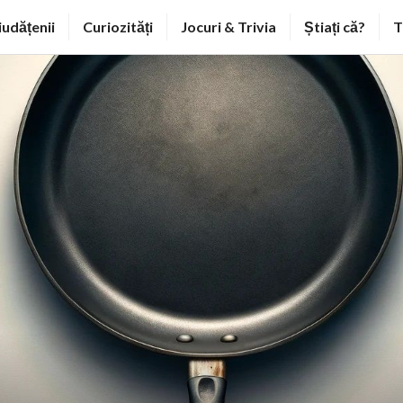
iudățenii
Curiozități
Jocuri & Trivia
Știați că?
T