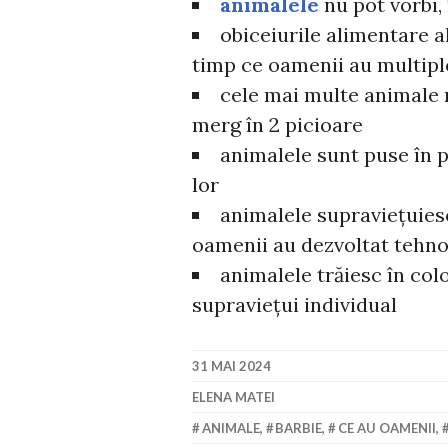
animalele
nu pot vorbi,
obiceiurile alimentare a
timp ce oamenii au multipl
cele mai multe animale 
merg în 2 picioare
animalele sunt puse în p
lor
animalele supraviețuiesc
oamenii au dezvoltat tehno
animalele trăiesc în col
supraviețui individual
31 MAI 2024
ELENA MATEI
ANIMALE
,
BARBIE
,
CE AU OAMENII
,