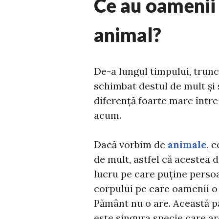
Ce au oamenii 
animal?
De-a lungul timpului, trunc
schimbat destul de mult și 
diferență foarte mare între
acum.
Dacă vorbim de
animale
, 
de mult, astfel că acestea 
lucru pe care puține persoan
corpului pe care oamenii o 
Pământ nu o are. Această p
este singura specie care ar