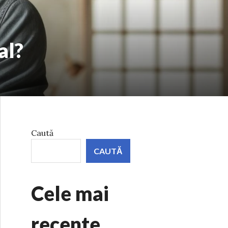
al?
Caută
CAUTĂ
Cele mai
recente