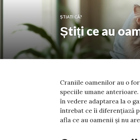
ȘTIAȚI CĂ?
Știți ce au oam
Craniile oamenilor au o for
speciile umane anterioare. 
în vedere adaptarea la o ga
întrebat ce îi diferențiază 
afla ce au oamenii și nu are