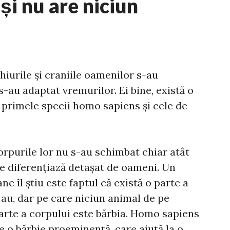
și nu are niciun
hiurile și craniile oamenilor s-au
s-au adaptat vremurilor. Ei bine, există o
 primele specii homo sapiens și cele de
corpurile lor nu s-au schimbat chiar atât
de diferențiază detașat de oameni. Un
e îl știu este faptul că există o parte a
au, dar pe care niciun animal de pe
arte a corpului este bărbia. Homo sapiens
e o bărbie proeminentă, care ajută la o