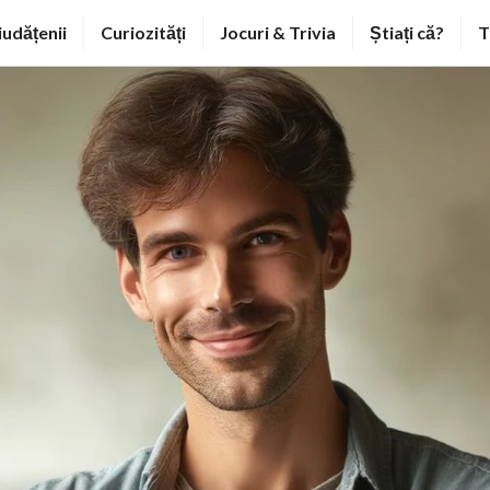
iudățenii
Curiozități
Jocuri & Trivia
Știați că?
T