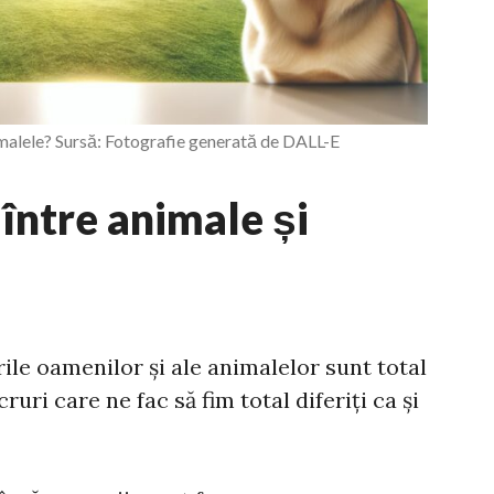
imalele? Sursă: Fotografie generată de DALL-E
 între animale și
rile oamenilor și ale animalelor sunt total
cruri care ne fac să fim total diferiți ca și