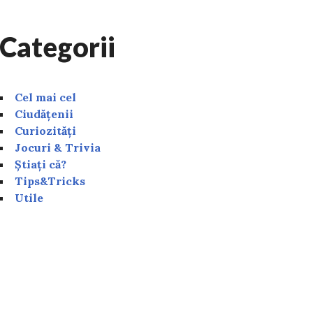
Categorii
Cel mai cel
Ciudățenii
Curiozități
Jocuri & Trivia
Știați că?
Tips&Tricks
Utile