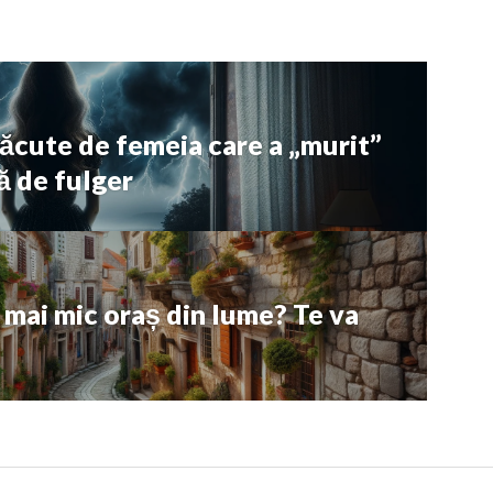
făcute de femeia care a „murit”
ă de fulger
l mai mic oraș din lume? Te va