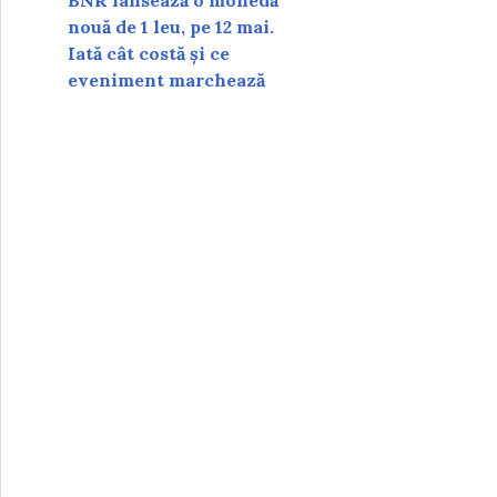
BNR lansează o monedă
nouă de 1 leu, pe 12 mai.
Iată cât costă și ce
eveniment marchează