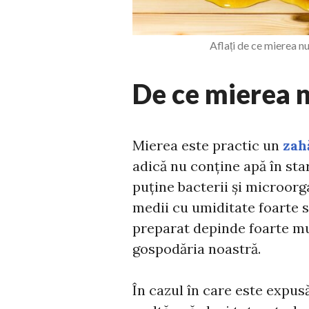
Aflați de ce mierea n
De ce mierea n
Mierea este practic un
zah
adică nu conține apă în sta
puține bacterii și microorg
medii cu umiditate foarte s
preparat depinde foarte mul
gospodăria noastră.
În cazul în care este expus