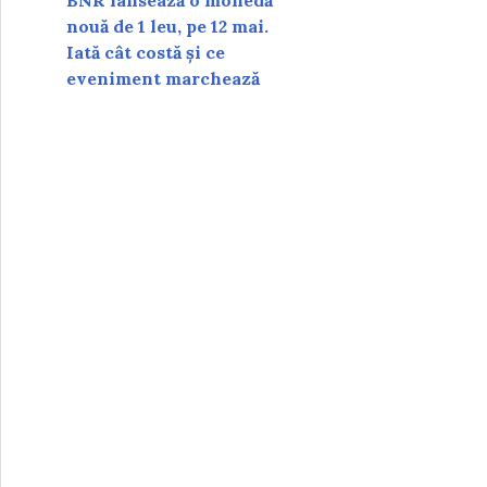
BNR lansează o monedă
nouă de 1 leu, pe 12 mai.
Iată cât costă și ce
eveniment marchează