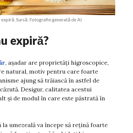
u expiră. Sursă: Fotografie generată de AI
u expiră?
ăr
, așadar are proprietăți higroscopice,
re natural, motiv pentru care foarte
anisme ajung să trăiască în astfel de
căzută. Desigur, calitatea acestui
t și de modul în care este păstrată în
ă la umezeală va începe să rețină foarte