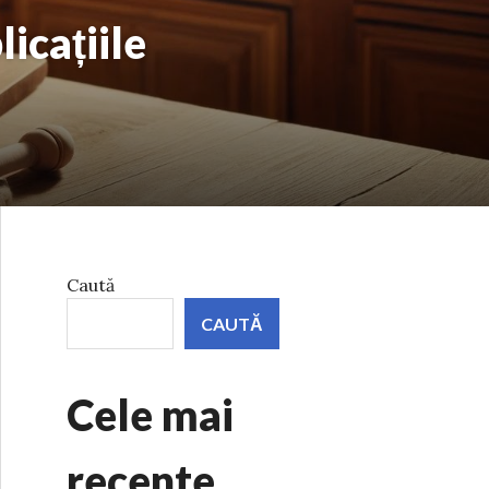
icațiile
Caută
CAUTĂ
Cele mai
recente