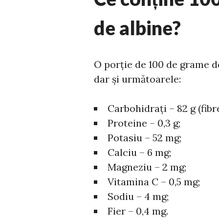
de albine?
O porție de 100 de grame de
dar și următoarele:
Carbohidrați – 82 g (fibre
Proteine – 0,3 g;
Potasiu – 52 mg;
Calciu – 6 mg;
Magneziu – 2 mg;
Vitamina C – 0,5 mg;
Sodiu – 4 mg;
Fier – 0,4 mg.