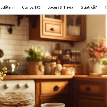
iudățenii
Curiozități
Jocuri & Trivia
Știați că?
T