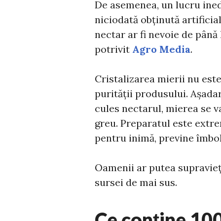
De asemenea, un lucru inedi
niciodată obținută artifici
nectar ar fi nevoie de până 
potrivit
Agro Media
.
Cristalizarea mierii nu est
purității produsului. Așadar
cules nectarul, mierea se v
greu. Preparatul este extr
pentru inimă, previne îmboln
Oamenii ar putea supravie
sursei de mai sus.
Ce conține 10