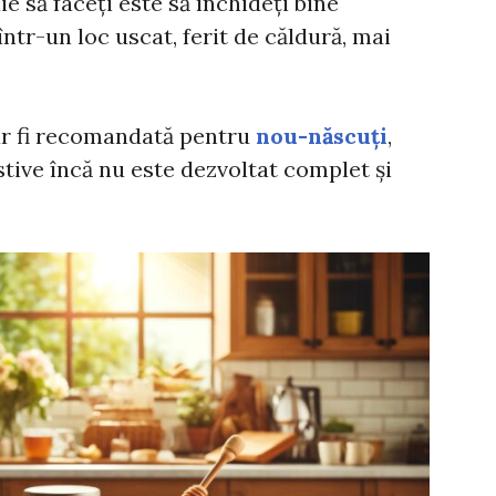
ie să faceți este să închideți bine
într-un loc uscat, ferit de căldură, mai
ar fi recomandată pentru
nou-născuți
,
tive încă nu este dezvoltat complet și