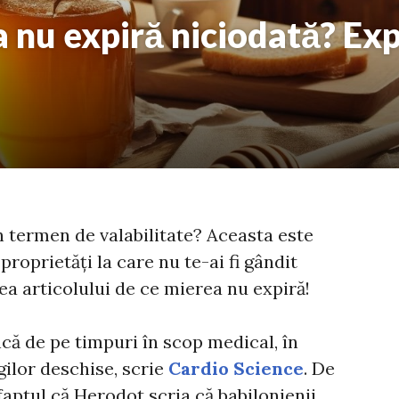
a nu expiră niciodată? Expl
n termen de valabilitate? Aceasta este
proprietăți la care nu te-ai fi gândit
rea articolului de ce mierea nu expiră!
încă de pe timpuri în scop medical, în
gilor deschise, scrie
Cardio Science
. De
aptul că Herodot scria că babilonienii