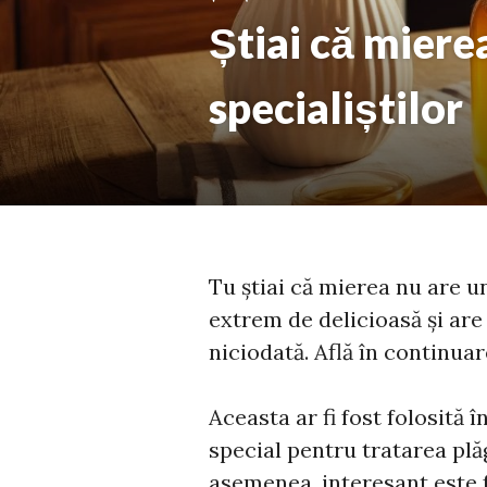
Știai că miere
specialiștilor
Tu știai că mierea nu are u
extrem de delicioasă și are 
niciodată. Află în continua
Aceasta ar fi fost folosită 
special pentru tratarea plă
asemenea, interesant este f