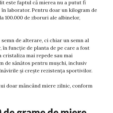
t este faptul că mierea nu a putut fi
al în laborator. Pentru doar un kilogram de
la 100.000 de zboruri ale albinelor,
e semn de alterare, ci chiar un semn al
, în funcție de planta de pe care a fost
a cristaliza mai repede sau mai
em de sănătos pentru mușchi, inclusiv
ăvirile și crește rezistența sportivilor.
țui doar mâncând miere zilnic, conform
0 de grame de miere