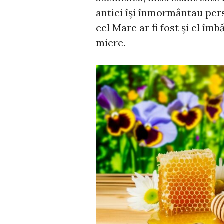
antici își înmormântau per
cel Mare ar fi fost și el îmb
miere.