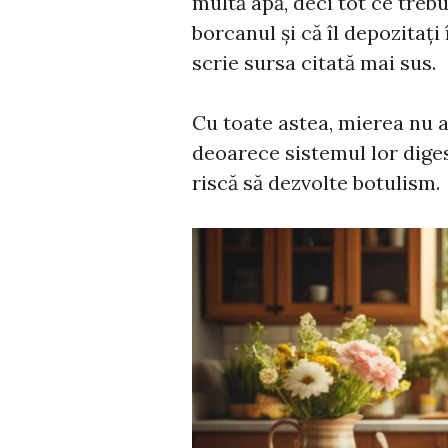
multă apă, deci tot ce trebu
borcanul și că îl depozitați 
scrie sursa citată mai sus.
Cu toate astea, mierea nu 
deoarece sistemul lor diges
riscă să dezvolte botulism.