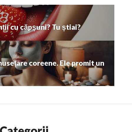
nții cu căpșuni? Tu știai?
musețare coreene. Ele promit un
Categorii