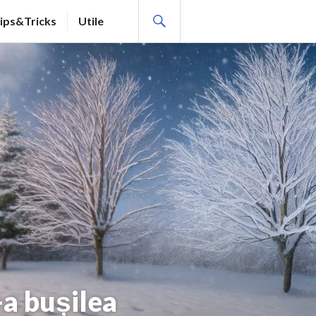
SEARCH
ips&Tricks
Utile
-a bușilea