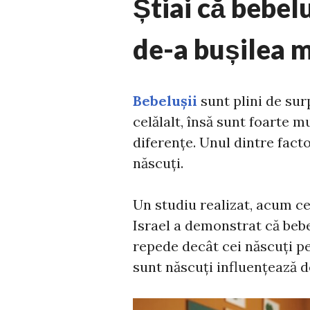
Știai că bebel
de-a bușilea 
Bebelușii
sunt plini de sur
celălalt, însă sunt foarte m
diferențe. Unul dintre fact
născuți.
Un studiu realizat, acum ce
Israel a demonstrat că bebe
repede decât cei născuți pe
sunt născuți influențează d