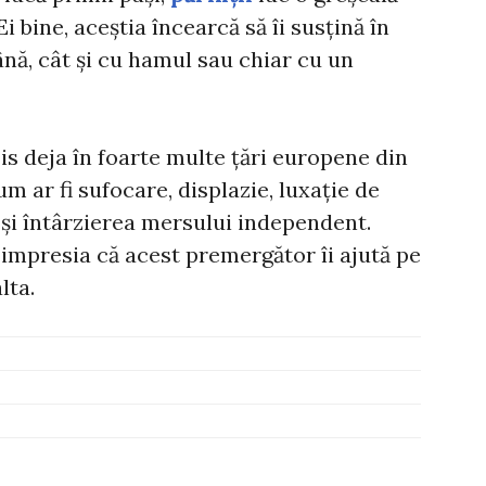
i bine, aceștia încearcă să îi susțină în
nă, cât și cu hamul sau chiar cu un
is deja în foarte multe țări europene din
m ar fi sufocare, displazie, luxație de
r și întârzierea mersului independent.
 impresia că acest premergător îi ajută pe
lta.