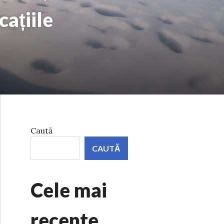
cațiile
Caută
CAUTĂ
Cele mai
recente