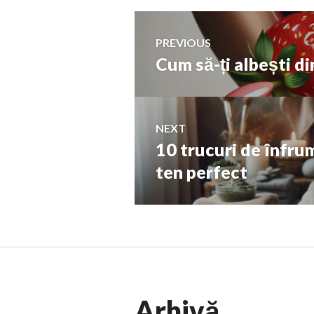
Navigare
PREVIOUS
Cum să-ți albești di
Previous
în
post:
articole
NEXT
10 trucuri de înfru
Next
post:
ten perfect
Arhivă