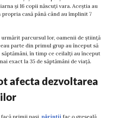
 iarna și 16 copii născuți vara. Aceștia au
în propria casă până când au împlinit 7
 urmărit parcursul lor, oamenii de știință
ceau parte din primul grup au început să
 săptămâni, în timp ce ceilalți au început
mai exact la 35 de săptămâni de viață.
ot afecta dezvoltarea
ilor
 facă primii pași,
părinții
fac o greșeală