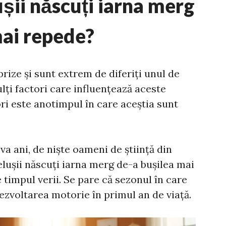
ușii născuți iarna merg
mai repede?
prize și sunt extrem de diferiți unul de
ulți factori care influențează aceste
ori este anotimpul în care aceștia sunt
va ani, de niște oameni de știință din
lușii născuți iarna merg de-a bușilea mai
 timpul verii. Se pare că sezonul în care
ezvoltarea motorie în primul an de viață.