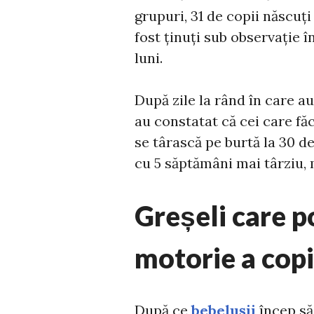
grupuri, 31 de copii născuți
fost ținuți sub observație 
luni.
După zile la rând în care au
au constatat că cei care fă
se târască pe burtă la 30 de
cu 5 săptămâni mai târziu, 
Greșeli care p
motorie a copi
După ce
bebelușii
încep să