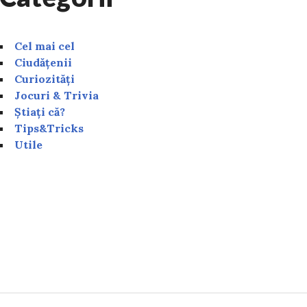
Cel mai cel
Ciudățenii
Curiozități
Jocuri & Trivia
Știați că?
Tips&Tricks
Utile