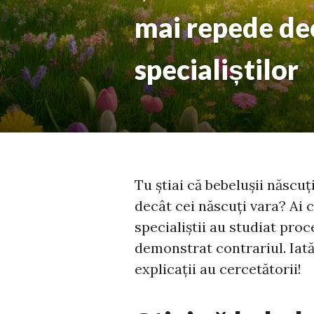
mai repede dec
specialiștilor
Tu știai că bebelușii născu
decât cei născuți vara? Ai 
specialiștii au studiat proc
demonstrat contrariul. Iată
explicații au cercetătorii!