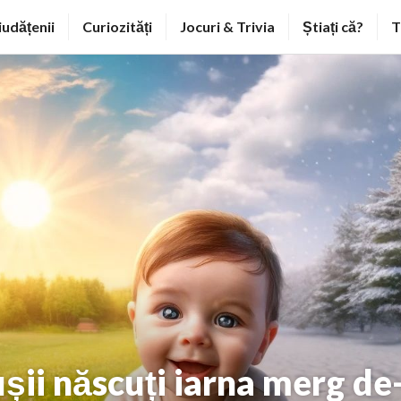
iudățenii
Curiozități
Jocuri & Trivia
Știați că?
T
ușii născuți iarna merg de