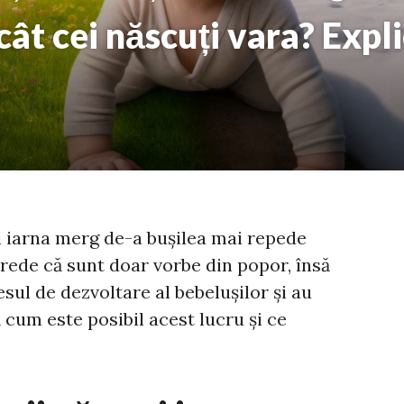
ât cei născuți vara? Expli
ți iarna merg de-a bușilea mai repede
crede că sunt doar vorbe din popor, însă
esul de dezvoltare al bebelușilor și au
 cum este posibil acest lucru și ce