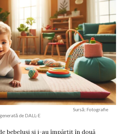
de-a bușilea Sursă: Fotografie
generată de DALL-E
e bebeluși și i-au împărțit în două