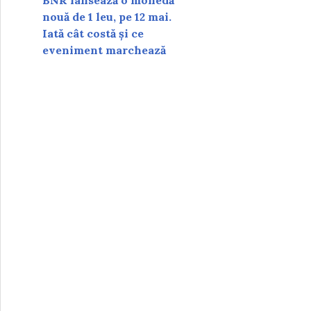
BNR lansează o monedă
nouă de 1 leu, pe 12 mai.
Iată cât costă și ce
eveniment marchează