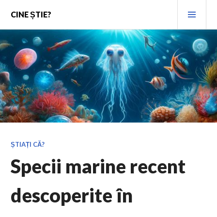
Skip
PRI
CINE ȘTIE?
to
MEN
content
ȘTIAȚI CĂ?
Specii marine recent
descoperite în