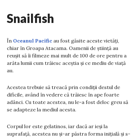
Snailfish
În
Oceanul Pacific
au fost găsite aceste vietăți,
chiar în Groapa Atacama. Oamenii de știință au
reușit să îi filmeze mai mult de 100 de ore pentru a
arăta lumii cum trăiesc aceștia și ce mediu de viață
au.
Acestea trebuie să treacă prin condiții destul de
dificile, având în vedere că trăiesc în ape foarte
adânci. Cu toate acestea, nu le-a fost deloc greu să
se adapteze la mediul acesta.
Corpul lor este gelatinos, iar dacă ar ieși la
suprafață, acestea nu și-ar păstra forma inițială și s-