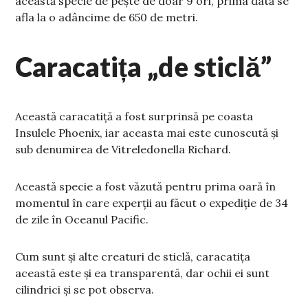
această specie de pește de doar 9 ori, prima dată se
afla la o adâncime de 650 de metri.
Caracatița „de sticlă”
Această caracatiță a fost surprinsă pe coasta
Insulele Phoenix, iar aceasta mai este cunoscută și
sub denumirea de Vitreledonella Richard.
Această specie a fost văzută pentru prima oară în
momentul în care experții au făcut o expediție de 34
de zile în Oceanul Pacific.
Cum sunt și alte creaturi de sticlă, caracatița
această este și ea transparentă, dar ochii ei sunt
cilindrici și se pot observa.