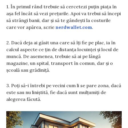
1. În primul rând trebuie să cercetezi puțin piața în
așa fel încât să vezi prețurile. Apoi va trebui să începi
să strângi banii, dar și să te gândești la costurile
care vor apărea, scrie
nerdwallet.com
.
2. Dacă deja ai găsit una care să îți fie pe plac, ia în
calcul aspecte ce țin de distanța locuinței și locul de
muncă. De asemenea, trebuie să ai pe lângă
magazine, un spital, transport în comun, dar și o
școală sau grădiniță.
3. Poți să-i întrebi pe vecini cum li se pare zona, dacă
este sau nu liniștită, fie dacă sunt mulțumiți de
alegerea făcută.