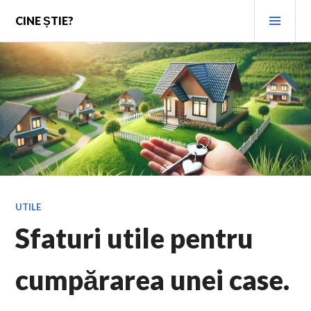
Skip
PRI
CINE ȘTIE?
to
MEN
content
UTILE
Sfaturi utile pentru
cumpărarea unei case.