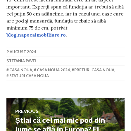
important. Experții spun că fundația ar trebui să aibă
cel puțin 50 cm adâncime, iar în cazul unei case care
are pod și mansardă, fundația trebuie să aibă
minimum 75 de cm, potrivit
blog.napocaimobiliare.ro
.
9 AUGUST 2024
ȘTEFANIA PAVEL
CASA NOUA
,
CASA NOUA 2024
,
PRETURI CASA NOUA
,
SFATURI CASA NOUA
Navigare
PREVIOUS
Știai că cel mai mic pod din
Previous
în
post:
lume se află în Europa? El