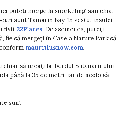
aici puteți merge la snorkeling, sau chiar
ocuri sunt Tamarin Bay, în vestul insulei,
trivit
22Places
. De asemenea, puteți
ă, fie să mergeți în Casela Nature Park să
, conform
mauritiusnow.com
.
i chiar să urcați la bordul Submarinului
da până la 35 de metri, iar de acolo să
ute sunt: