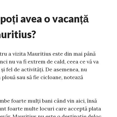
 poți avea o vacanță
uritius?
ru a vizita Mauritius este din mai până
ci nu va fi extrem de cald, ceea ce vă va
 și fel de activități. De asemenea, nu
să plouă sau să fie cicloane, notează
mbe foarte mulți bani când vin aici, însă
nt foarte multe locuri care acceptă plata
devăr, Mauritius nu este o destinație deloc