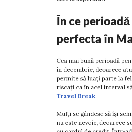
În ce perioadă
perfecta în Ma
Cea mai bună perioadă pent
în decembrie, deoarece atun
permite să luați parte la fel
riscați ca în acel interval 
Travel Break
.
Mulți se gândesc să își schi
nu este nevoie, deoarece su
cu cardul de credit. Într-a