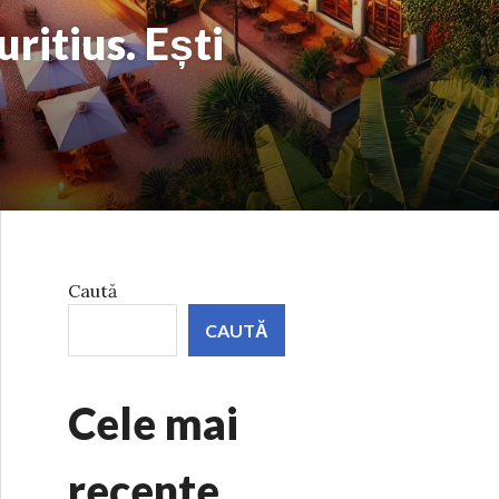
ritius. Ești
Caută
CAUTĂ
Cele mai
recente