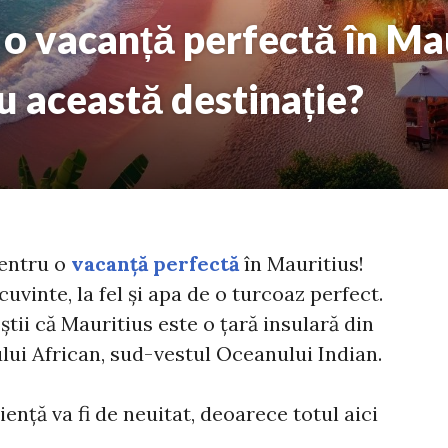
 o vacanță perfectă în Mau
u această destinație?
pentru o
vacanță perfectă
în Mauritius!
 cuvinte, la fel și apa de o turcoaz perfect.
 știi că Mauritius este o țară insulară din
lui African, sud-vestul Oceanului Indian.
ență va fi de neuitat, deoarece totul aici