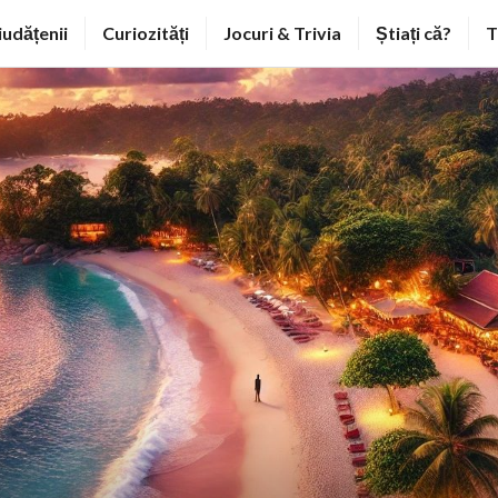
iudățenii
Curiozități
Jocuri & Trivia
Știați că?
T