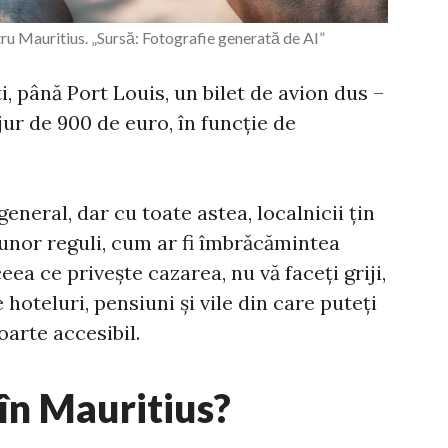
ru Mauritius. „Sursă: Fotografie generată de AI”
, până Port Louis, un bilet de avion dus –
jur de 900 de euro, în funcție de
general, dar cu toate astea, localnicii țin
unor reguli, cum ar fi îmbrăcămintea
eea ce privește cazarea, nu vă faceți griji,
oteluri, pensiuni și vile din care puteți
oarte accesibil.
 în Mauritius?