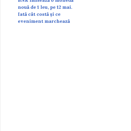
BNR lansează o monedă
nouă de 1 leu, pe 12 mai.
Iată cât costă și ce
eveniment marchează