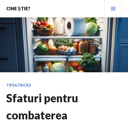
Skip
PRI
CINE ȘTIE?
to
MEN
content
TIPS&TRICKS
Sfaturi pentru
combaterea