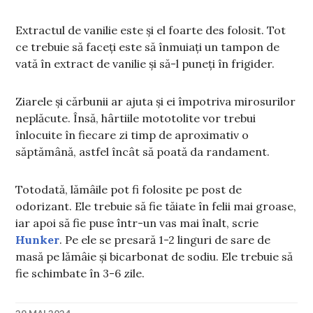
Extractul de vanilie este și el foarte des folosit. Tot
ce trebuie să faceți este să înmuiați un tampon de
vată în extract de vanilie și să-l puneți în frigider.
Ziarele și cărbunii ar ajuta și ei împotriva mirosurilor
neplăcute. Însă, hârtiile mototolite vor trebui
înlocuite în fiecare zi timp de aproximativ o
săptămână, astfel încât să poată da randament.
Totodată, lămâile pot fi folosite pe post de
odorizant. Ele trebuie să fie tăiate în felii mai groase,
iar apoi să fie puse într-un vas mai înalt, scrie
Hunker
. Pe ele se presară 1-2 linguri de sare de
masă pe lămâie și bicarbonat de sodiu. Ele trebuie să
fie schimbate în 3-6 zile.