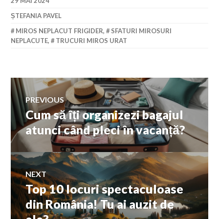
29 MAI 2024
ȘTEFANIA PAVEL
MIROS NEPLACUT FRIGIDER
,
SFATURI MIROSURI
NEPLACUTE
,
TRUCURI MIROS URAT
Navigare
PREVIOUS
Cum să îți organizezi bagajul
Previous
în
post:
atunci când pleci în vacanță?
articole
NEXT
Top 10 locuri spectaculoase
Next
post:
din România! Tu ai auzit de
ele?