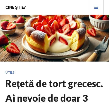
Skip
PRI
CINE ȘTIE?
to
MEN
content
UTILE
Rețetă de tort grecesc.
Ai nevoie de doar 3