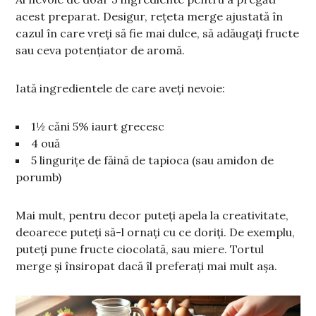
acest preparat. Desigur, rețeta merge ajustată în
cazul în care vreți să fie mai dulce, să adăugați fructe
sau ceva potențiator de aromă.
Iată ingredientele de care aveți nevoie:
1½ căni 5% iaurt grecesc
4 ouă
5 lingurițe de făină de tapioca (sau amidon de
porumb)
Mai mult, pentru decor puteți apela la creativitate,
deoarece puteți să-l ornați cu ce doriți. De exemplu,
puteți pune fructe ciocolată, sau miere. Tortul
merge și însiropat dacă îl preferați mai mult așa.