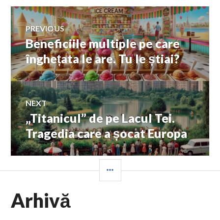
Navigare
PREVIOUS
Beneficiile multiple pe care
Previous
în
post:
înghețata le are. Tu le știai?
articole
NEXT
„Titanicul” de pe Lacul Tei.
Next
post:
Tragedia care a șocat Europa
SIDEBAR
Arhivă