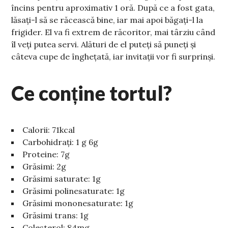
încins pentru aproximativ 1 oră. După ce a fost gata,
lăsați-l să se răcească bine, iar mai apoi băgați-l la
frigider. El va fi extrem de răcoritor, mai târziu când
îl veți putea servi. Alături de el puteți să puneți și
câteva cupe de înghețată, iar invitații vor fi surprinși.
Ce conține tortul?
Calorii: 71kcal
Carbohidrați: 1 g 6g
Proteine: 7g
Grăsimi: 2g
Grăsimi saturate: 1g
Grăsimi polinesaturate: 1g
Grăsimi mononesaturate: 1g
Grăsimi trans: 1g
Colesterol: 84mg