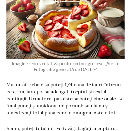
Imagine reprezentativă pentru un tort grecesc. „Sursă:
Fotografie generată de DALL-E”
Mai întâi trebuie să puteți 1/4 cană de iaurt într-un
castron, iar apoi să adăugați treptat și restul
cantității. Următorul pas este să bateți bine ouăle. La
final puneți și amidonul de porumb sau făina și
amestecați totul până când e omogen. Asta e tot!
Acum, puteți totul într-o tavă și băgați la cuptorul