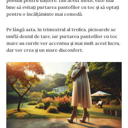
pelvisul pentru naștere. Din acest motiv, este mai
bine să evitați purtarea pantofilor cu toc și să optați
pentru o încălțăminte mai comodă.
Pe lângă asta, în trimestrul al treilea, picioarele se
umflă destul de tare, iar purtarea pantofilor cu toc
mare au curele vor accentua și mai mult acest lucru,
dar vor crea și un mare disconfort.