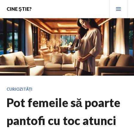
Skip
PRI
CINE ȘTIE?
to
MEN
content
CURIOZITĂȚI
Pot femeile să poarte
pantofi cu toc atunci