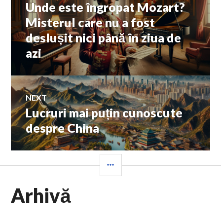
Unde este îngropat Mozart?
Previous
în
post:
Misterul care nu a fost
deslușit nici până în ziua de
articole
azi
NEXT
Lucruri mai puțin cunoscute
Next
post:
despre China
SIDEBAR
Arhivă