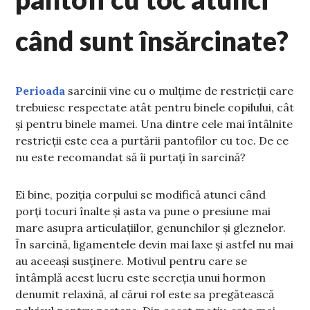
când sunt însărcinate?
Perioada
sarcinii vine cu o mulțime de restricții care
trebuiesc respectate atât pentru binele copilului, cât
și pentru binele mamei. Una dintre cele mai întâlnite
restricții este cea a purtării pantofilor cu toc. De ce
nu este recomandat să îi purtați în sarcină?
Ei bine, poziția corpului se modifică atunci când
porți tocuri înalte și asta va pune o presiune mai
mare asupra articulațiilor, genunchilor și gleznelor.
În sarcină, ligamentele devin mai laxe și astfel nu mai
au aceeași susținere. Motivul pentru care se
întâmplă acest lucru este secreția unui hormon
denumit relaxină, al cărui rol este sa pregătească