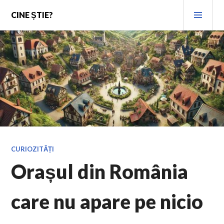
Skip
PRI
CINE ȘTIE?
to
MEN
content
CURIOZITĂȚI
Orașul din România
care nu apare pe nicio