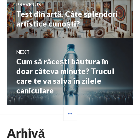
PREVIOUS
Test din artă. Câte splendori
Previous
în
post:
artistice cunoști?
articole
NEXT
Cum să răcești băutura în
Next
post:
doar câteva minute? Trucul
care te va salva în zilele
caniculare
SIDEBAR
Arhivă