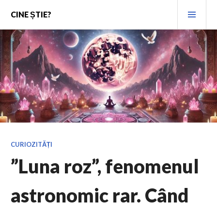
Skip
PRI
CINE ȘTIE?
to
MEN
content
CURIOZITĂȚI
”Luna roz”, fenomenul
astronomic rar. Când