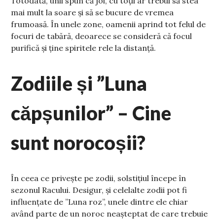
Totodată, unii spun că joi, cu toții ar trebui să stea
mai mult la soare și să se bucure de vremea
frumoasă. În unele zone, oamenii aprind tot felul de
focuri de tabără, deoarece se consideră că focul
purifică și ține spiritele rele la distanță.
Zodiile și ”Luna
căpșunilor” – Cine
sunt norocoșii?
În ceea ce privește pe zodii, solstițiul începe în
sezonul Racului. Desigur, și celelalte zodii pot fi
influențate de ”Luna roz”, unele dintre ele chiar
având parte de un noroc neașteptat de care trebuie