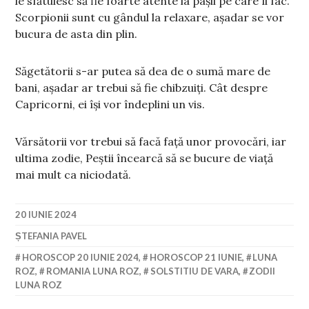
le sfătuiesc să fie foarte atente la pașii pe care îi fac.
Scorpionii sunt cu gândul la relaxare, așadar se vor
bucura de asta din plin.
Săgetătorii s-ar putea să dea de o sumă mare de
bani, așadar ar trebui să fie chibzuiți. Cât despre
Capricorni, ei își vor îndeplini un vis.
Vărsătorii vor trebui să facă față unor provocări, iar
ultima zodie, Peștii încearcă să se bucure de viață
mai mult ca niciodată.
20 IUNIE 2024
ȘTEFANIA PAVEL
HOROSCOP 20 IUNIE 2024
,
HOROSCOP 21 IUNIE
,
LUNA
ROZ
,
ROMANIA LUNA ROZ
,
SOLSTITIU DE VARA
,
ZODII
LUNA ROZ