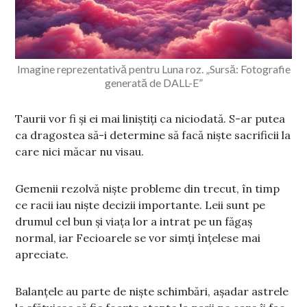
Imagine reprezentativă pentru Luna roz. „Sursă: Fotografie
generată de DALL-E”
Taurii vor fi și ei mai liniștiți ca niciodată. S-ar putea
ca dragostea să-i determine să facă niște sacrificii la
care nici măcar nu visau.
Gemenii rezolvă niște probleme din trecut, în timp
ce racii iau niște decizii importante. Leii sunt pe
drumul cel bun și viața lor a intrat pe un făgaș
normal, iar Fecioarele se vor simți înțelese mai
apreciate.
Balanțele au parte de niște schimbări, așadar astrele