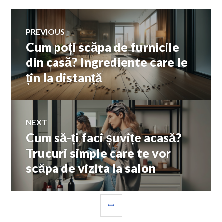
Navigare
PREVIOUS
Cum poți scăpa de furnicile
Previous
în
post:
din casă? Ingrediente care le
țin la distanță
articole
NEXT
Cum să-ți faci șuvițe acasă?
Next
post:
Trucuri simple care te vor
scăpa de vizita la salon
SIDEBAR