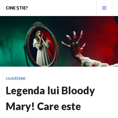
Skip
PRI
CINE ȘTIE?
to
MEN
content
CIUDĂȚENII
Legenda lui Bloody
Mary! Care este