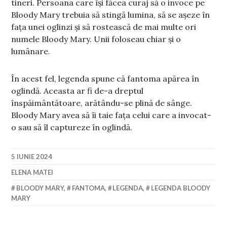
tineri. Persoana care își făcea curaj să o invoce pe
Bloody Mary trebuia să stingă lumina, să se așeze în
fața unei oglinzi și să rostească de mai multe ori
numele Bloody Mary. Unii foloseau chiar și o
lumânare.
În acest fel, legenda spune că fantoma apărea în
oglindă. Aceasta ar fi de-a dreptul
înspăimântătoare, arătându-se plină de sânge.
Bloody Mary avea să îi taie fața celui care a invocat-
o sau să îl captureze în oglindă.
5 IUNIE 2024
ELENA MATEI
BLOODY MARY
,
FANTOMA
,
LEGENDA
,
LEGENDA BLOODY
MARY