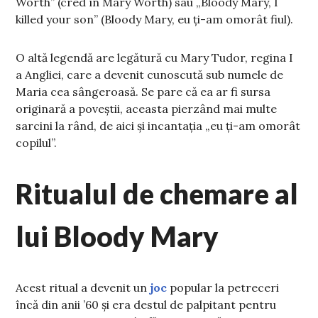
Worth” (cred în Mary Worth) sau „Bloody Mary, I
killed your son” (Bloody Mary, eu ți-am omorât fiul).
O altă legendă are legătură cu Mary Tudor, regina I
a Angliei, care a devenit cunoscută sub numele de
Maria cea sângeroasă. Se pare că ea ar fi sursa
originară a poveștii, aceasta pierzând mai multe
sarcini la rând, de aici și incantația „eu ți-am omorât
copilul”.
Ritualul de chemare al
lui Bloody Mary
Acest ritual a devenit un
joc
popular la petreceri
încă din anii ’60 și era destul de palpitant pentru