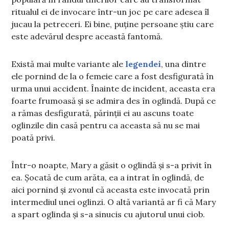
ritualul ei de invocare într-un joc pe care adesea îl
jucau la petreceri. Ei bine, puține persoane știu care
este adevărul despre această fantomă.
Există mai multe variante ale
legendei
, una dintre
ele pornind de la o femeie care a fost desfigurată în
urma unui accident. Înainte de incident, aceasta era
foarte frumoasă și se admira des în oglindă. După ce
a rămas desfigurată, părinții ei au ascuns toate
oglinzile din casă pentru ca aceasta să nu se mai
poată privi.
Într-o noapte, Mary a găsit o oglindă și s-a privit în
ea. Șocată de cum arăta, ea a intrat în oglindă, de
aici pornind și zvonul că aceasta este invocată prin
intermediul unei oglinzi. O altă variantă ar fi că Mary
a spart oglinda și s-a sinucis cu ajutorul unui ciob.