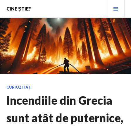
Skip
PRI
CINE ȘTIE?
to
MEN
content
CURIOZITĂȚI
Incendiile din Grecia
sunt atât de puternice,