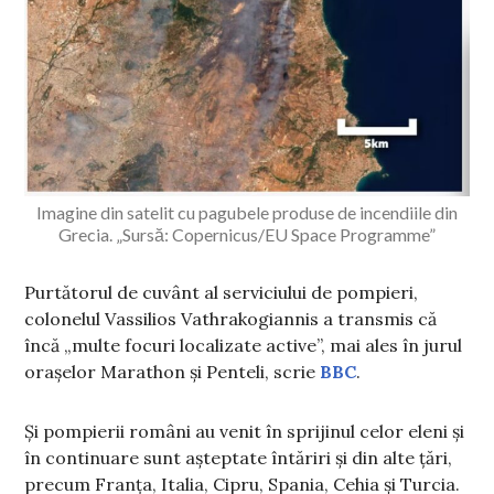
Imagine din satelit cu pagubele produse de incendiile din
Grecia. „Sursă: Copernicus/EU Space Programme”
Purtătorul de cuvânt al serviciului de pompieri,
colonelul Vassilios Vathrakogiannis a transmis că
încă „multe focuri localizate active”, mai ales în jurul
orașelor Marathon și Penteli, scrie
BBC
.
Și pompierii români au venit în sprijinul celor eleni și
în continuare sunt așteptate întăriri și din alte țări,
precum Franţa, Italia, Cipru, Spania, Cehia şi Turcia.