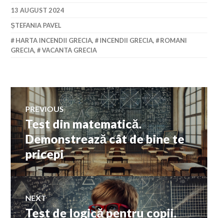
13 AUGUST 2024
ȘTEFANIA PAVEL
HARTA INCENDII GRECIA
,
INCENDII GRECIA
,
ROMANI
GRECIA
,
VACANTA GRECIA
Navigare
PREVIOUS
Test din matematică.
Previous
în
post:
Demonstrează cât de bine te
pricepi
articole
NEXT
Test de logică pentru copii.
Next