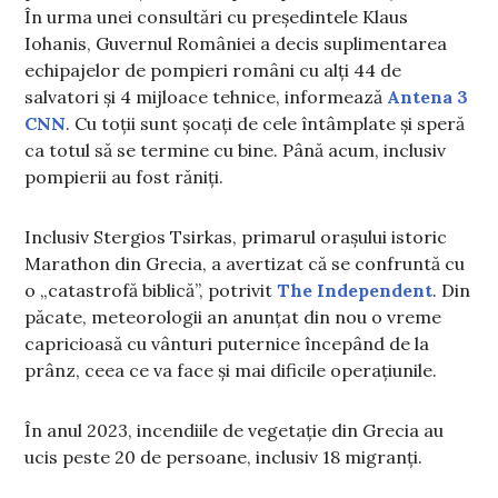
În urma unei consultări cu președintele Klaus
Iohanis, Guvernul României a decis suplimentarea
echipajelor de pompieri români cu alți 44 de
salvatori și 4 mijloace tehnice, informează
Antena 3
CNN
. Cu toții sunt șocați de cele întâmplate și speră
ca totul să se termine cu bine. Până acum, inclusiv
pompierii au fost răniți.
Inclusiv Stergios Tsirkas, primarul orașului istoric
Marathon din Grecia, a avertizat că se confruntă cu
o „catastrofă biblică”, potrivit
The Independent
. Din
păcate, meteorologii an anunțat din nou o vreme
capricioasă cu vânturi puternice începând de la
prânz, ceea ce va face și mai dificile operațiunile.
În anul 2023, incendiile de vegetație din Grecia au
ucis peste 20 de persoane, inclusiv 18 migranți.