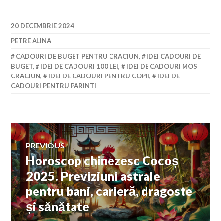
20 DECEMBRIE 2024
PETRE ALINA
CADOURI DE BUGET PENTRU CRACIUN
,
IDEI CADOURI DE
BUGET
,
IDEI DE CADOURI 100 LEI
,
IDEI DE CADOURI MOS
CRACIUN
,
IDEI DE CADOURI PENTRU COPII
,
IDEI DE
CADOURI PENTRU PARINTI
Navigare
PREVIOUS
Horoscop chinezesc Cocoș
Previous
în
post:
2025. Previziuni astrale
pentru bani, carieră, dragoste
articole
și sănătate