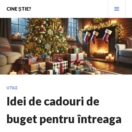
Skip
PRI
CINE ȘTIE?
to
MEN
content
UTILE
Idei de cadouri de
buget pentru întreaga