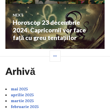
NEXT
Horoscop 23 decembrie
Next
post:
2024. Capricornii vor face
față cu greu tentațiilor
SIDEBAR
Arhivă
mai 2025
aprilie 2025
martie 2025
februarie 2025