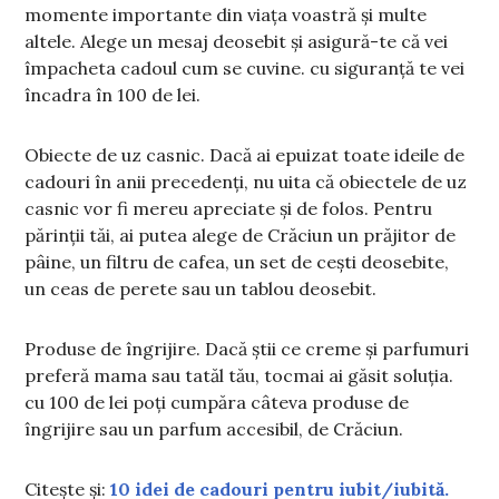
momente importante din viața voastră și multe
altele. Alege un mesaj deosebit și asigură-te că vei
împacheta cadoul cum se cuvine. cu siguranță te vei
încadra în 100 de lei.
Obiecte de uz casnic. Dacă ai epuizat toate ideile de
cadouri în anii precedenți, nu uita că obiectele de uz
casnic vor fi mereu apreciate și de folos. Pentru
părinții tăi, ai putea alege de Crăciun un prăjitor de
pâine, un filtru de cafea, un set de cești deosebite,
un ceas de perete sau un tablou deosebit.
Produse de îngrijire. Dacă știi ce creme și parfumuri
preferă mama sau tatăl tău, tocmai ai găsit soluția.
cu 100 de lei poți cumpăra câteva produse de
îngrijire sau un parfum accesibil, de Crăciun.
Citește și:
10 idei de cadouri pentru iubit/iubită.