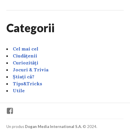
Categorii
Cel mai cel
Ciudățenii
Curiozități
Jocuri & Trivia
Știați că?
Tips&Tricks
Utile
Facebook
Un produs
Dogan Media International S.A.
© 2024.