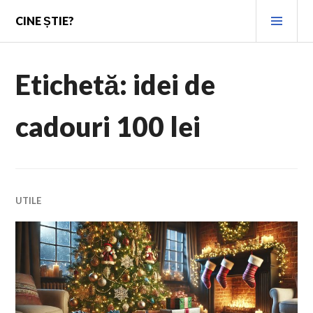
Skip
PRI
CINE ȘTIE?
to
MEN
content
Etichetă:
idei de
cadouri 100 lei
UTILE