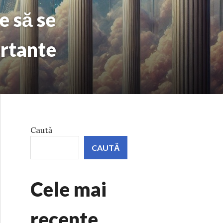
e să se
ortante
Caută
CAUTĂ
Cele mai
recente