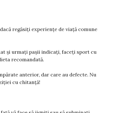
 dacă regăsiți experiențe de viață comune
at și urmați pașii indicați, faceți sport cu
 dieta recomandată.
mpărate anterior, dar care au defecte. Nu
ziției cu chitanță!
 față vă face să jigniți sau să subminați