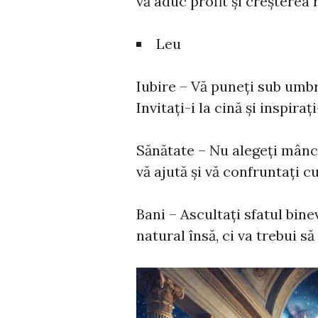
vă aduc profit și creșterea 
Leu
Iubire – Vă puneți sub umbre
Invitați-i la cină și inspiraț
Sănătate – Nu alegeți mânc
vă ajută și vă confruntați c
Bani – Ascultați sfatul binev
natural însă, ci va trebui să î