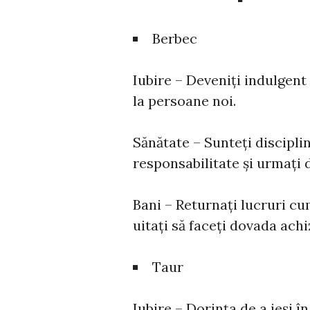
Berbec
Iubire – Deveniți indulgent
la persoane noi.
Sănătate – Sunteți disciplin
responsabilitate și urmați
Bani – Returnați lucruri cu
uitați să faceți dovada achi
Taur
Iubire – Dorința de a ieși în