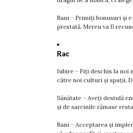
Bani – Primiți bonusuri și 
prestată. Mereu va fi recun
Rac
Iubire – Fiți deschis la noi 
către noi culturi și spații. D
Sănătate – Aveți destulă en
și de sarcinile rămase rest
Bani – Acceptarea și implem