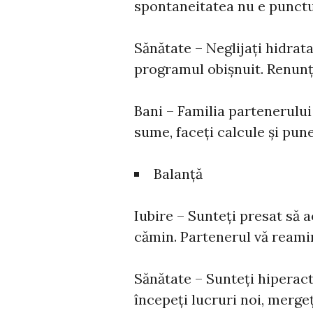
spontaneitatea nu e punctul
Sănătate – Neglijați hidrata
programul obișnuit. Renunț
Bani – Familia partenerului
sume, faceți calcule și pun
Balanță
Iubire – Sunteţi presat să 
cămin. Partenerul vă reami
Sănătate – Sunteţi hiperacti
începeţi lucruri noi, mergeţ