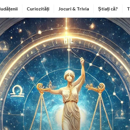
iudățenii
Curiozități
Jocuri & Trivia
Știați că?
T