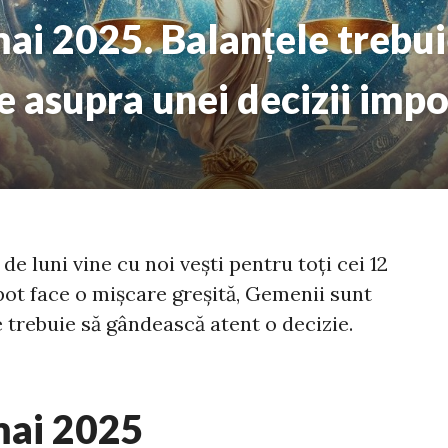
i 2025. Balanțele trebui
 asupra unei decizii imp
e luni vine cu noi vești pentru toți cei 12
 pot face o mișcare greșită, Gemenii sunt
 trebuie să gândească atent o decizie.
mai 2025