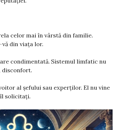
reputației.
la celor mai în vârstă din familie.
i-vă din viața lor.
are condimentată. Sistemul limfatic nu
u disconfort.
oitor al șefului sau experților. El nu vine
l solicitați.