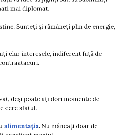
nați mai diplomat.
sține. Sunteți și rămâneți plin de energie,
ți clar interesele, indiferent față de
 contraatacuri.
vat, deși poate ați dori momente de
se cere sfatul.
cu
alimentația
. Nu mâncați doar de
ți conștient meniul.