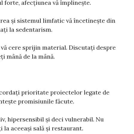
 forte, afecțiunea vă împlinește.
rea și sistemul limfatic vă încetinește din
ați la sedentarism.
 vă cere sprijin material. Discutați despre
eți mână de la mână.
acordaţi prioritate proiectelor legate de
nteşte promisiunile făcute.
v, hipersensibil şi deci vulnerabil. Nu
i la aceeaşi sală şi restaurant.