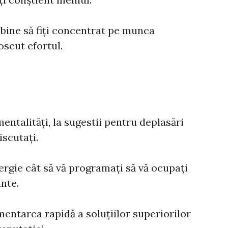
e bine să fiți concentrat pe munca
oscut efortul.
mentalități, la sugestii pentru deplasări
iscutați.
ergie cât să vă programați să vă ocupați
ante.
entarea rapidă a soluțiilor superiorilor