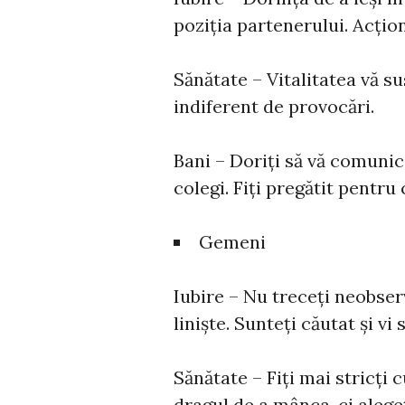
poziția partenerului. Acțio
Sănătate – Vitalitatea vă su
indiferent de provocări.
Bani – Doriți să vă comunica
colegi. Fiți pregătit pentru
Gemeni
Iubire – Nu treceți neobser
liniște. Sunteți căutat și vi 
Sănătate – Fiți mai stricți 
dragul de a mânca, ci alege