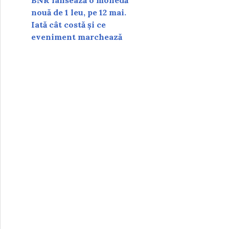
BNR lansează o monedă
nouă de 1 leu, pe 12 mai.
Iată cât costă și ce
eveniment marchează