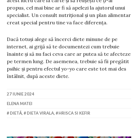
acest lucru care la carte și să reușești ce ți-ai
propus, cel mai bine ar fi să apelezi la ajutorul unui
specialist. Un consult nutrițional și un plan alimentar
creat special pentru tine va face diferența.
Dacă totuși alege să încerci diete minune de pe
internet, ai grijă să te documentezi cum trebuie
înainte și să nu faci ceva care ar putea să te afecteze
pe termen lung. De asemenea, trebuie să fii pregătit
psihic și pentru efectul yo-yo care este tot mai des
întâlnit, după aceste diete.
27 IUNIE 2024
ELENA MATEI
DIETĂ
,
DIETA VIRALA
,
HRISCA SI KEFIR