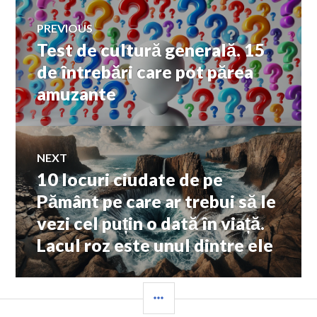
Navigare
PREVIOUS
Test de cultură generală. 15
Previous
în
post:
de întrebări care pot părea
amuzante
articole
NEXT
10 locuri ciudate de pe
Next
post:
Pământ pe care ar trebui să le
vezi cel puțin o dată în viață.
Lacul roz este unul dintre ele
SIDEBAR