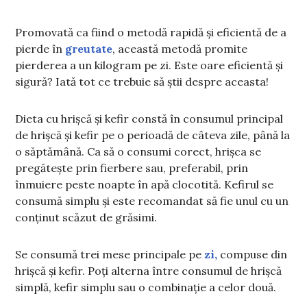
Promovată ca fiind o metodă rapidă și eficientă de a
pierde în
greutate
, această metodă promite
pierderea a un kilogram pe zi. Este oare eficientă și
sigură? Iată tot ce trebuie să știi despre aceasta!
Dieta cu hrișcă și kefir constă în consumul principal
de hrișcă și kefir pe o perioadă de câteva zile, până la
o săptămână. Ca să o consumi corect, hrișca se
pregătește prin fierbere sau, preferabil, prin
înmuiere peste noapte în apă clocotită. Kefirul se
consumă simplu și este recomandat să fie unul cu un
conținut scăzut de grăsimi.
Se consumă trei mese principale pe
zi,
compuse din
hrișcă și kefir. Poți alterna între consumul de hrișcă
simplă, kefir simplu sau o combinație a celor două.