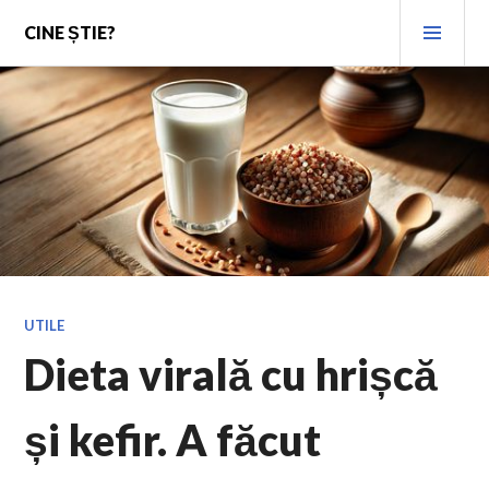
Skip
PRI
CINE ȘTIE?
to
MEN
content
UTILE
Dieta virală cu hrișcă
și kefir. A făcut