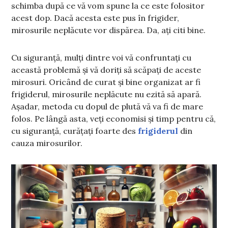
schimba după ce vă vom spune la ce este folositor
acest dop. Dacă acesta este pus în frigider,
mirosurile neplăcute vor dispărea. Da, ați citi bine.
Cu siguranță, mulți dintre voi vă confruntați cu
această problemă și vă doriți să scăpați de aceste
mirosuri. Oricând de curat și bine organizat ar fi
frigiderul, mirosurile neplăcute nu ezită să apară.
Așadar, metoda cu dopul de plută vă va fi de mare
folos. Pe lângă asta, veți economisi și timp pentru că,
cu siguranță, curățați foarte des
frigiderul
din
cauza mirosurilor.