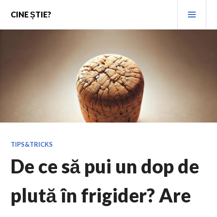
Skip
PRI
CINE ȘTIE?
to
MEN
content
TIPS&TRICKS
De ce să pui un dop de
plută în frigider? Are