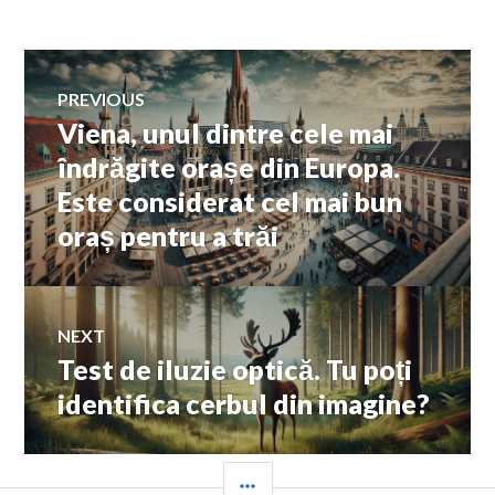
Navigare
PREVIOUS
Viena, unul dintre cele mai
Previous
în
post:
îndrăgite orașe din Europa.
Este considerat cel mai bun
articole
oraș pentru a trăi
NEXT
Test de iluzie optică. Tu poți
Next
post:
identifica cerbul din imagine?
SIDEBAR