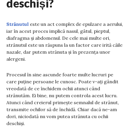
deschiși?
Strănutul
este un act complex de epulzare a aerului,
iar în acest proces implică nasul, gâtul, pieptul,
diafragma și abdomenul. De cele mai multe ori,
strănutul este un răspuns la un factor care irită căile
nazale, dar putem strănuta și în prezența unor
alergeni.
Procesul în sine ascunde foarte multe lucruri pe
care puține persoane le cunosc. Poate v-ați gândit
vreodată de ce închidem ochii atunci când
strănutăm. Ei bine, nu putem controla acest lucru.
Atunci când creierul primește semnalul de strănut,
transmite ochilor să de închidă. Chiar dacă ne-am
dori, niciodată nu vom putea strănuta cu ochii
deschiși.