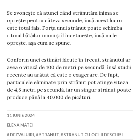
Se zvonește că atunci când strănutăm inima se
oprește pentru câteva secunde, însă acest lucru
este total fals. Forța unui strănut poate schimba
ritmul bătăilor inimii și îl încetinește, însă nu le
oprește, așa cum se spune.
Conform unei estimări făcute în trecut, strănutul ar
avea o viteză de 100 de metri pe secundă, însă studii
recente au arătat că este o exagerare. De fapt,
particulele eliminate prin strănut pot atinge viteza
de 4,5 metri pe secundă, iar un singur strănut poate
produce până la 40.000 de picături.
11 IUNIE 2024
ELENA MATEI
DEZVALUIRI
,
STRANUT
,
STRANUT CU OCHII DESCHISI