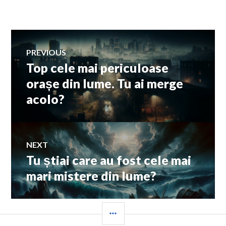
Navigare
PREVIOUS
Top cele mai periculoase
Previous
în
post:
orașe din lume. Tu ai merge
acolo?
articole
NEXT
Tu știai care au fost cele mai
Next
post:
mari mistere din lume?
SIDEBAR