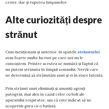
creier, dar și ruperea timpanelor.
Alte curiozități despre
strănut
Cum menționam și anterior, în spatele
strănutului
stau foarte multe lucruri pe care noi nu le
cunoaștem. Printre acestea se numără și faptul că
nu putem strănuta în timpul somnului. Nervii care
ne determină să strănutăm sunt și ei în stare latentă.
Prin strănut sunt eliminați și anumiți agenți
patogeni, mai ales în cazul celor cu boli ale
aparatului respirator, așa că este indicat să ne
acoperim gura cu o batistă.