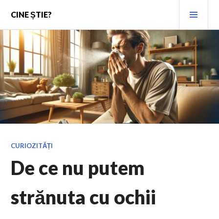
Skip
PRI
CINE ȘTIE?
to
MEN
content
CURIOZITĂȚI
De ce nu putem
strănuta cu ochii