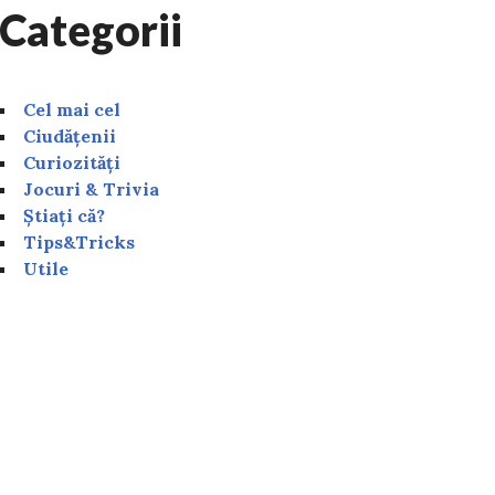
Categorii
Cel mai cel
Ciudățenii
Curiozități
Jocuri & Trivia
Știați că?
Tips&Tricks
Utile