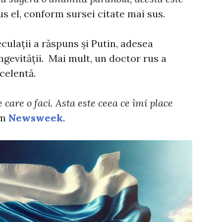
us el, conform sursei citate mai sus.
culații a răspuns și Putin, adesea
ngevității. Mai mult, un doctor rus a
xcelentă.
care o faci. Asta este ceea ce îmi place
rm
Newsweek
.