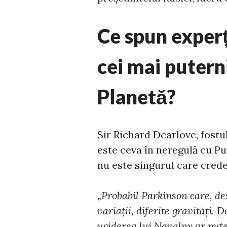
Ce spun experț
cei mai putern
Planetă?
Sir Richard Dearlove, fostul
este ceva în neregulă cu Put
nu este singurul care crede
„Probabil Parkinson care, des
variații, diferite gravități. 
uciderea lui Navalny ar put