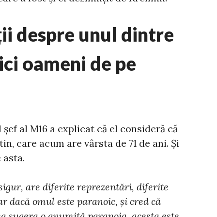
ii despre unul dintre
ici oameni de pe
 șef al M16 a explicat că el consideră că
in, care acum are vârsta de 71 de ani. Și
 asta.
igur, are diferite reprezentări, diferite
Dar dacă omul este paranoic, și cred că
ea sugera o anumită paranoia, acesta este