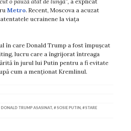
ut o pauză atât de lungă”,
a explicat
tru
Metro
. Recent, Moscova a acuzat
 atentatele ucrainene la viața
tul în care Donald Trump a fost împușcat
ting, lucru care a îngrijorat întreaga
rită în jurul lui Putin pentru a fi evitate
 după cum a menționat Kremlinul.
DONALD TRUMP ASASINAT
,
SOSIE PUTIN
,
STARE