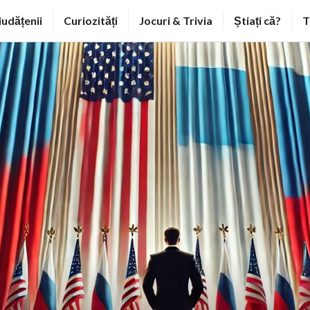
iudățenii
Curiozități
Jocuri & Trivia
Știați că?
T