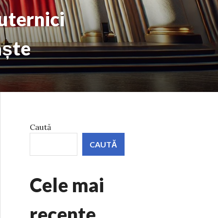
uternici
aște
Caută
CAUTĂ
Cele mai
recente