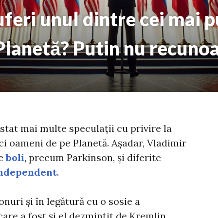
uferi unul dintre cei mai p
Planetă? Putin nu recuno
stat mai multe speculații cu privire la
ci oameni de pe Planetă. Așadar, Vladimir
te
boli
, precum Parkinson, și diferite
ndependent
.
nuri și în legătură cu o sosie a
care a fost și el dezmințit de Kremlin.