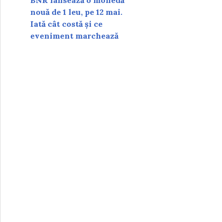
BNR lansează o monedă
nouă de 1 leu, pe 12 mai.
Iată cât costă și ce
eveniment marchează