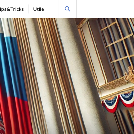
SEARCH
ips&Tricks
Utile