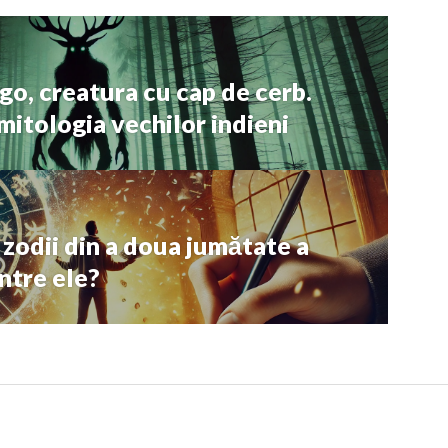
o, creatura cu cap de cerb.
 mitologia vechilor indieni
zodii din a doua jumătate a
rintre ele?