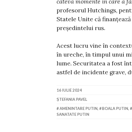
câteva momente în care a făc
profesorul Hutchings, pen
Statele Unite că finanțează
președintelui rus.
Acest lucru vine în contex
în ureche, în timpul unui mi
lume. Securitatea a fost întă
astfel de incidente grave,
16 IULIE 2024
ȘTEFANIA PAVEL
AMENINTARE PUTIN
,
BOALA PUTIN
,
SANATATE PUTIN