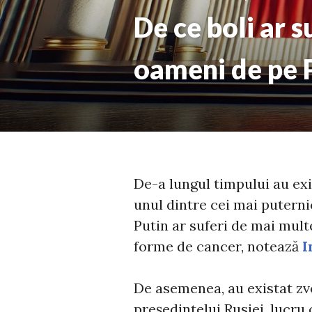
De ce boli ar s
oameni de pe 
De-a lungul timpului au exi
unul dintre cei mai puterni
Putin ar suferi de mai mul
forme de cancer, notează
I
De asemenea, au existat zvo
președintelui Rusiei, lucru 