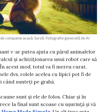
de companie acasă. Sursă: Fotografie generată de AI
mant v-ar putea ajuta cu părul animalelor
calcul și achiziționarea unui robot care să
În acest mod, totul va fi mereu curat.
ele dvs, rolele acelea cu lipici pot fi de
i când sunteți pe grabă.
aune sunt și ele de folos. Chiar și în
rece la final sunt scoase cu ușurință și vă
t
Home Made Simple
. Un alt truc este