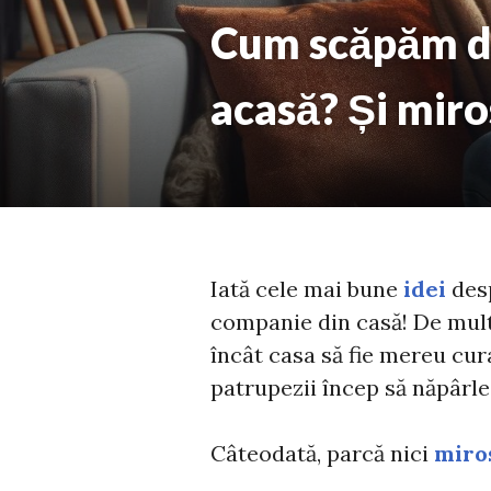
Cum scăpăm de
acasă? Și miro
Iată cele mai bune
idei
desp
companie din casă! De multe
încât casa să fie mereu cur
patrupezii încep să năpârle
Câteodată, parcă nici
miro