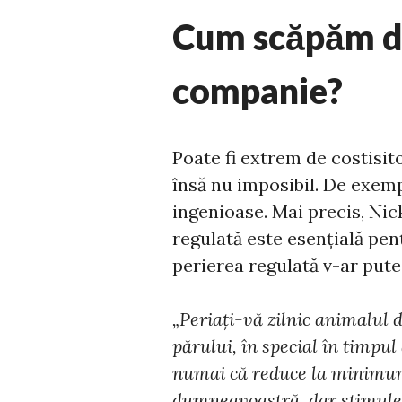
Cum scăpăm de
companie?
Poate fi extrem de costisit
însă nu imposibil. De exemp
ingenioase. Mai precis, Nic
regulată este esențială pen
perierea regulată v-ar pute
„Periați-vă zilnic animalul
părului, în special în timpul
numai că reduce la minimum
dumneavoastră, dar stimulea