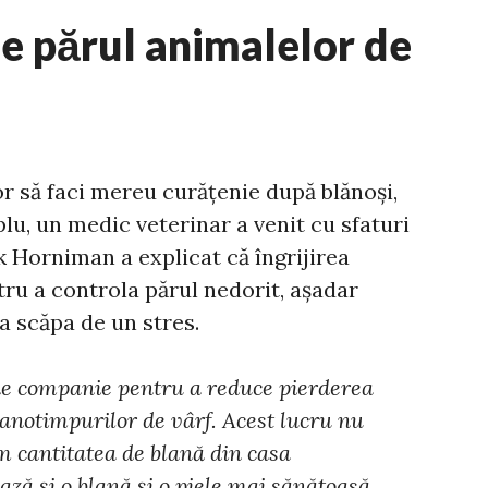
 părul animalelor de
or să faci mereu curățenie după blănoși,
lu, un medic veterinar a venit cu sfaturi
k Horniman a explicat că îngrijirea
tru a controla părul nedorit, așadar
a scăpa de un stres.
 de companie pentru a reduce pierderea
 anotimpurilor de vârf. Acest lucru nu
 cantitatea de blană din casa
ză și o blană și o piele mai sănătoasă