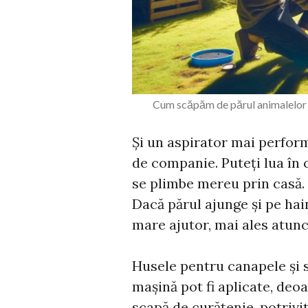
Cum scăpăm de părul animalelor 
Și un aspirator mai perfor
de companie. Puteți lua în 
se plimbe mereu prin casă. 
Dacă părul ajunge și pe hain
mare ajutor, mai ales atunc
Husele pentru canapele și sc
mașină pot fi aplicate, deoa
scapă de curățenie, potrivi