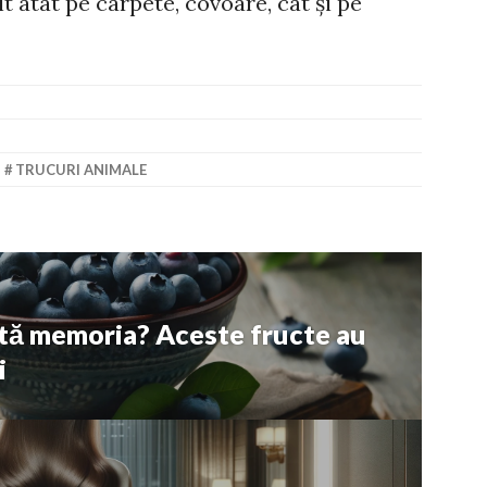
it atât pe carpete, covoare, cât și pe
,
TRUCURI ANIMALE
jută memoria? Aceste fructe au
i