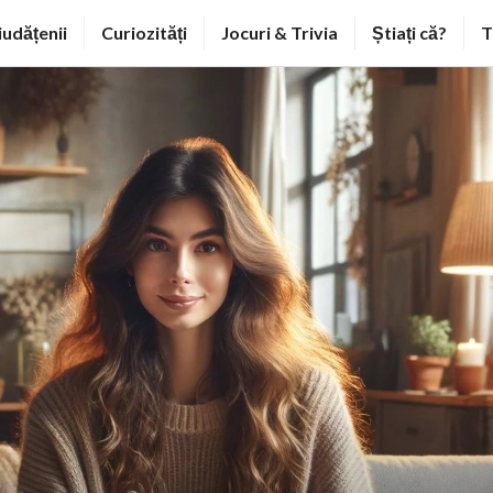
iudățenii
Curiozități
Jocuri & Trivia
Știați că?
T