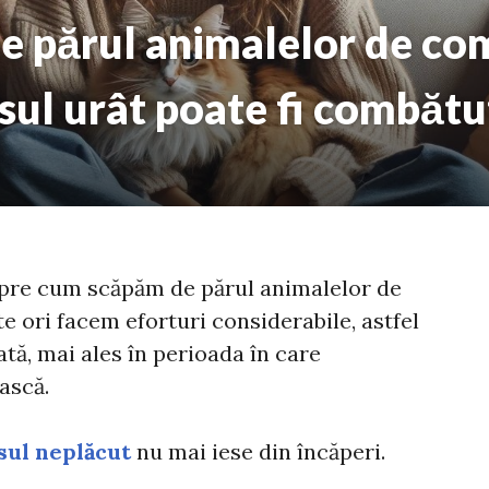
 părul animalelor de co
sul urât poate fi combătu
re cum scăpăm de părul animalelor de
 ori facem eforturi considerabile, astfel
ată, mai ales în perioada în care
ască.
sul neplăcut
nu mai iese din încăperi.