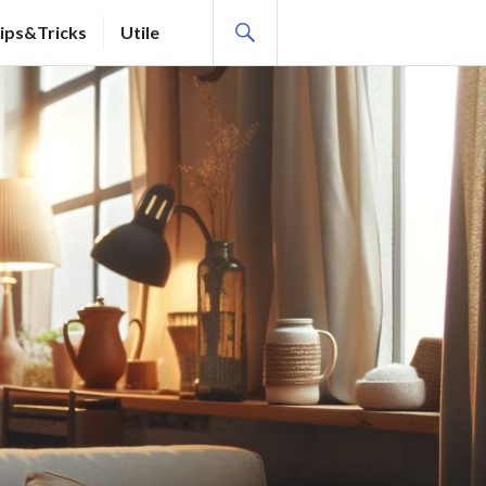
SEARCH
ips&Tricks
Utile