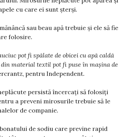
părului. Mirosurile neplăcute pot apărea și
oapele cu care ei sunt șterși.
 mănâncă sau beau apă trebuie și ele să fie
re folosire.
cauciuc pot fi spălate de obicei cu apă caldă
e din material textil pot fi puse în mașina de
gercrantz, pentru Independent.
eplăcute persistă încercați să folosiți
ntru a preveni mirosurile trebuie să le
imalelor de companie.
arbonatului de sodiu care previne rapid