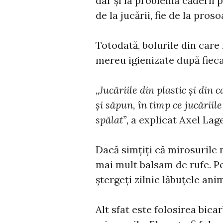
dar și la problema căderii 
de la jucării, fie de la pros
Totodată, bolurile din care
mereu igienizate după fieca
„Jucăriile din plastic și din 
și săpun, în timp ce jucăriil
spălat”
, a explicat Axel La
Dacă simțiți că mirosurile n
mai mult balsam de rufe. Pe
ștergeți zilnic lăbuțele an
Alt sfat este folosirea bic