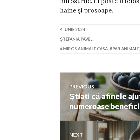
mirosurile. El poate fi folos
haine și prosoape.
4 IUNIE 2024
ȘTEFANIA PAVEL
MIROS ANIMALE CASA
,
PAR ANIMALE
Navigare
PREVIOUS
Știati că afinele a
Previous
în
post:
numeroase benefici
articole
NEXT