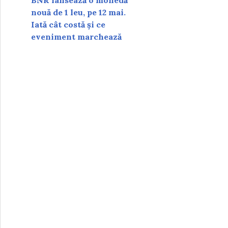
BNR lansează o monedă
nouă de 1 leu, pe 12 mai.
Iată cât costă și ce
eveniment marchează