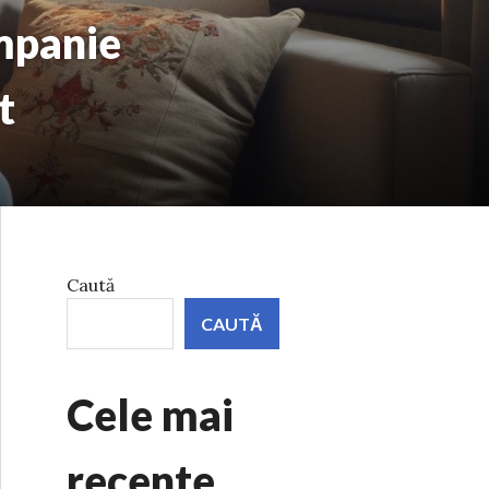
mpanie
t
Caută
CAUTĂ
Cele mai
recente