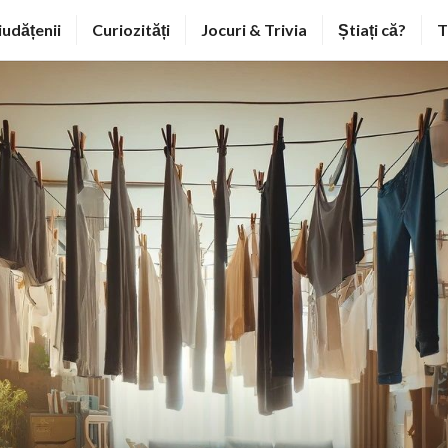
iudățenii
Curiozități
Jocuri & Trivia
Știați că?
T