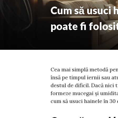
Cum să usuci h
poate fi folosi
Cea mai simplă metodă pentr
însă pe timpul iernii sau a
destul de dificil. Dacă nici 
formeze mucegai și umiditat
cum să usuci hainele în 30