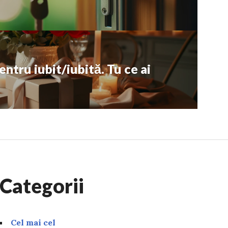
entru iubit/iubită. Tu ce ai
Categorii
Cel mai cel