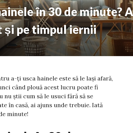
ainele în 30 de minute? A
t și pe timpul iernii
u a-ți usca hainele este să le lași afară,
tunci când plouă acest lucru poate fi
tu nu știi cum să le usuci fără să se
e în casă, ai ajuns unde trebuie. Iată
 de minute!