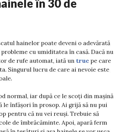
ainele în 30 de
uscatul hainelor poate deveni o adevărată
i probleme cu umiditatea în casă. Dacă nu
ător de rufe automat, iată un
truc
pe care
juta. Singurul lucru de care ai nevoie este
oale.
od normal, iar după ce le scoți din mașină
ă le înfășori în prosop. Ai grijă să nu pui
op pentru că nu vei reuși. Trebuie să
icole de îmbrăcăminte. Apoi, apară ferm
să în țesături și așa hainele se vor usca.