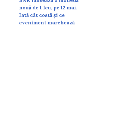
BNR lansează o monedă
nouă de 1 leu, pe 12 mai.
Iată cât costă și ce
eveniment marchează