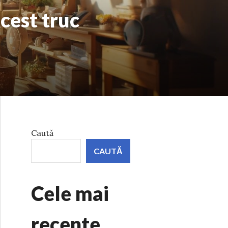
cest truc
Caută
CAUTĂ
Cele mai
recente