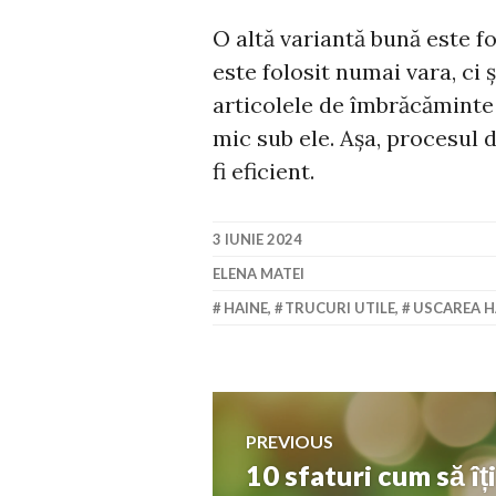
O altă variantă bună este fo
este folosit numai vara, ci 
articolele de îmbrăcăminte 
mic sub ele. Așa, procesul 
fi eficient.
3 IUNIE 2024
ELENA MATEI
HAINE
,
TRUCURI UTILE
,
USCAREA H
Navigare
PREVIOUS
10 sfaturi cum să îț
Previous
în