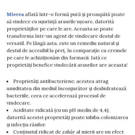
Mierea
aflată într-o formă pură și proaspătă poate
să vindece cu ușurință arsurile ușoare, datorită
proprietăților pe care le are. Aceasta se poate
transforma într-un agent de vindecare destul de
versatil. Pe lângă asta, este un remediu natural și
destul de accesibil la preț, în comparație cu cremele
pe care le achiziționăm din farmacii. Iată ce
proprietăți benefice vindecării arsurilor are aceasta!
Proprietăți antibacteriene; acestea atrag
umiditatea din mediul înconjurător și deshidratează
bacteriile, ceea ce accelerează procesul de
vindecare.
Aciditate ridicată (cu un pH mediu de 4,4);
datorită acestei proprietăți poate inhiba colonizarea
și infecția rănilor.
Conținutul ridicat de zahăr al mierii are un efect