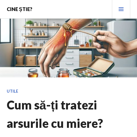
Skip
PRI
CINE ȘTIE?
to
MEN
content
UTILE
Cum să-ți tratezi
arsurile cu miere?