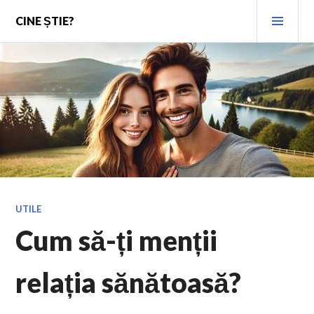
Skip
PRI
CINE ȘTIE?
to
MEN
content
UTILE
Cum să-ți menții
relația sănătoasă?