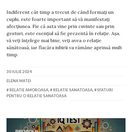
Indiferent cât timp a trecut de când formați un
cuplu, este foarte important să vă manifestați
afecțiunea. Fie că asta vine prin cuvinte sau prin
gesturi, este esențial să fie prezentă în relație. Așa,
vă veți înțelege mai bine, veți avea o relație
sănătoasă, iar flacăra iubirii va rămâne aprinsă mult
timp.
30 IULIE 2024
ELENA MATEI
RELATIE AMOROASA
,
RELATIE SANATOASA
,
SFATURI
PENTRU O RELATIE SANATOASA
Navigare
PREVIOUS