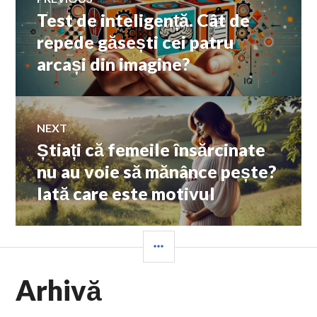
Test de inteligență. Cât de
Previous
în
post:
repede găsești cei patru
arcași din imagine?
articole
NEXT
Știați că femeile însărcinate
Next
post:
nu au voie să mănânce pește?
Iată care este motivul
SIDEBAR
Arhivă