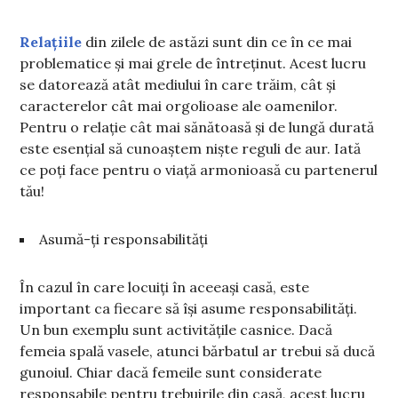
Relațiile
din zilele de astăzi sunt din ce în ce mai
problematice și mai grele de întreținut. Acest lucru
se datorează atât mediului în care trăim, cât și
caracterelor cât mai orgolioase ale oamenilor.
Pentru o relație cât mai sănătoasă și de lungă durată
este esențial să cunoaștem niște reguli de aur. Iată
ce poți face pentru o viață armonioasă cu partenerul
tău!
Asumă-ți responsabilități
În cazul în care locuiți în aceeași casă, este
important ca fiecare să își asume responsabilități.
Un bun exemplu sunt activitățile casnice. Dacă
femeia spală vasele, atunci bărbatul ar trebui să ducă
gunoiul. Chiar dacă femeile sunt considerate
responsabile pentru trebuirile din casă, acest lucru