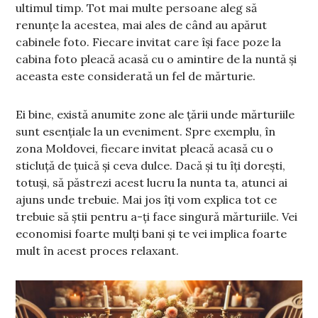
ultimul timp. Tot mai multe persoane aleg să
renunțe la acestea, mai ales de când au apărut
cabinele foto. Fiecare invitat care își face poze la
cabina foto pleacă acasă cu o amintire de la nuntă și
aceasta este considerată un fel de mărturie.
Ei bine, există anumite zone ale țării unde mărturiile
sunt esențiale la un eveniment. Spre exemplu, în
zona Moldovei, fiecare invitat pleacă acasă cu o
sticluță de țuică și ceva dulce. Dacă și tu îți dorești,
totuși, să păstrezi acest lucru la nunta ta, atunci ai
ajuns unde trebuie. Mai jos îți vom explica tot ce
trebuie să știi pentru a-ți face singură mărturiile. Vei
economisi foarte mulți bani și te vei implica foarte
mult în acest proces relaxant.