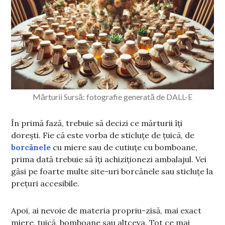
Mărturii Sursă: fotografie generată de DALL-E
În primă fază, trebuie să decizi ce mărturii îți
dorești. Fie că este vorba de sticluțe de țuică, de
borcănele
cu miere sau de cutiuțe cu bomboane,
prima dată trebuie să îți achiziționezi ambalajul. Vei
găsi pe foarte multe site-uri borcănele sau sticluțe la
prețuri accesibile.
Apoi, ai nevoie de materia propriu-zisă, mai exact
miere, țuică, bomboane sau altceva. Tot ce mai