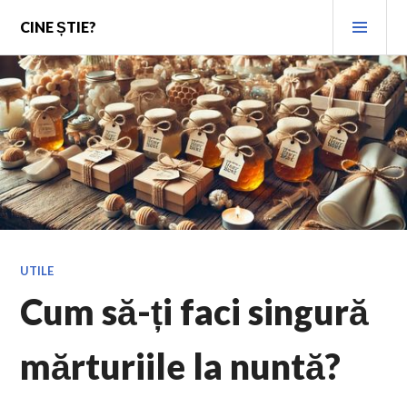
Skip
PRI
CINE ȘTIE?
to
MEN
content
UTILE
Cum să-ți faci singură
mărturiile la nuntă?