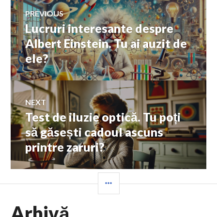
Navigare
PREVIOUS
Lucruri interesante despre
Previous
în
post:
Albert Einstein. Tu ai auzit de
ele?
articole
NEXT
Test de iluzie optică. Tu poți
Next
post:
să găsești cadoul ascuns
printre zaruri?
SIDEBAR
Arhivă