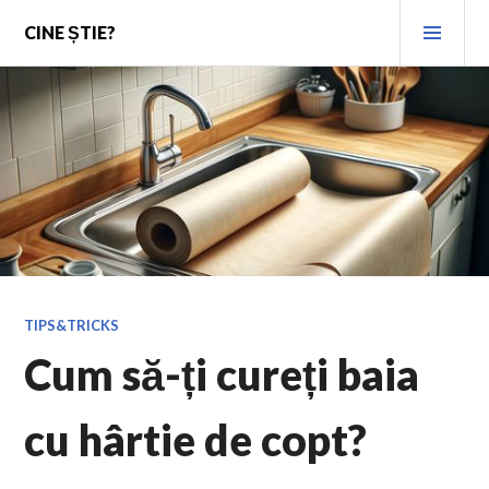
Skip
PRI
CINE ȘTIE?
to
MEN
content
TIPS&TRICKS
Cum să-ți cureți baia
cu hârtie de copt?