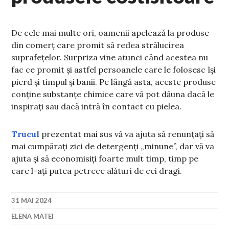
De cele mai multe ori, oamenii apelează la produse
din comerț care promit să redea strălucirea
suprafețelor. Surpriza vine atunci când acestea nu
fac ce promit și astfel persoanele care le folosesc își
pierd și timpul și banii. Pe lângă asta, aceste produse
conține substanțe chimice care vă pot dăuna dacă le
inspirați sau dacă intră în contact cu pielea.
Trucul
prezentat mai sus vă va ajuta să renunțați să
mai cumpărați zici de detergenți „minune”, dar vă va
ajuta și să economisiți foarte mult timp, timp pe
care l-ați putea petrece alături de cei dragi.
31 MAI 2024
ELENA MATEI