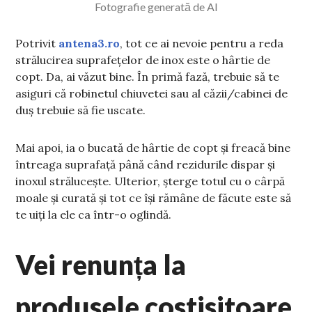
Fotografie generată de AI
Potrivit
antena3.ro
, tot ce ai nevoie pentru a reda
strălucirea suprafețelor de inox este o hârtie de
copt. Da, ai văzut bine. În primă fază, trebuie să te
asiguri că robinetul chiuvetei sau al căzii/cabinei de
duș trebuie să fie uscate.
Mai apoi, ia o bucată de hârtie de copt și freacă bine
întreaga suprafață până când rezidurile dispar și
inoxul strălucește. Ulterior, șterge totul cu o cârpă
moale și curată și tot ce își rămâne de făcute este să
te uiți la ele ca într-o oglindă.
Vei renunța la
produsele costisitoare