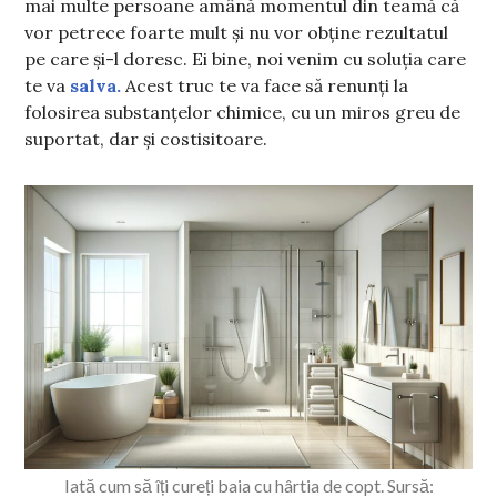
mai multe persoane amână momentul din teamă că
vor petrece foarte mult și nu vor obține rezultatul
pe care și-l doresc. Ei bine, noi venim cu soluția care
te va
salva.
Acest truc te va face să renunți la
folosirea substanțelor chimice, cu un miros greu de
suportat, dar și costisitoare.
Iată cum să îți cureți baia cu hârtia de copt. Sursă: