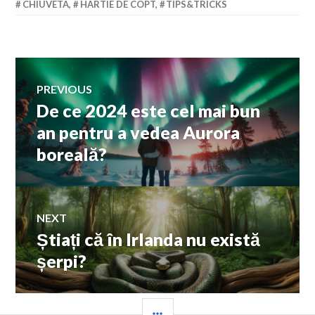
CHIUVETA
,
HARTIE DE COPT
,
TIPS&TRICKS
Navigare
PREVIOUS
De ce 2024 este cel mai bun
Previous
în
post:
an pentru a vedea Aurora
boreală?
articole
NEXT
Știați că în Irlanda nu există
Next
post:
șerpi?
SIDEBAR