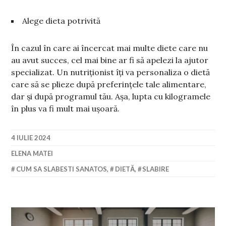
Alege dieta potrivită
În cazul în care ai încercat mai multe diete care nu
au avut succes, cel mai bine ar fi să apelezi la ajutor
specializat. Un nutriționist îți va personaliza o dietă
care să se plieze după preferințele tale alimentare,
dar și după programul tău. Așa, lupta cu kilogramele
în plus va fi mult mai ușoară.
4 IULIE 2024
ELENA MATEI
CUM SA SLABESTI SANATOS
,
DIETĂ
,
SLABIRE
Navigare