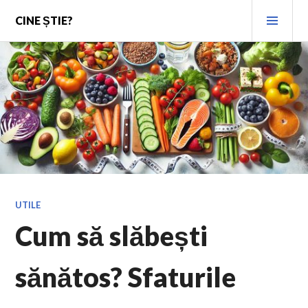
Skip
PRI
CINE ȘTIE?
to
MEN
content
UTILE
Cum să slăbești
sănătos? Sfaturile