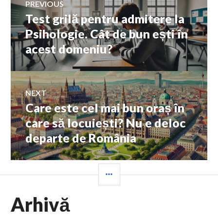
PREVIOUS
Test grilă pentru admitere la
Previous
în
post:
Psihologie. Cât de bun ești în
acest domeniu?
articole
NEXT
Care este cel mai bun oraș în
Next
post:
care să locuiești? Nu e deloc
departe de România
SIDEBAR
Arhivă