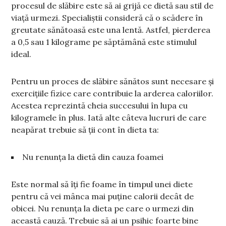
procesul de slăbire este să ai grijă ce dietă sau stil de
viață urmezi. Specialiștii consideră că o scădere în
greutate sănătoasă este una lentă. Astfel, pierderea
a 0,5 sau 1 kilograme pe săptămână este stimulul
ideal.
Pentru un proces de slăbire sănătos sunt necesare și
exercițiile fizice care contribuie la arderea caloriilor.
Acestea reprezintă cheia succesului în lupa cu
kilogramele în plus. Iată alte câteva lucruri de care
neapărat trebuie să ții cont în dieta ta:
Nu renunța la dietă din cauza foamei
Este normal să îți fie foame în timpul unei diete
pentru că vei mânca mai puține calorii decât de
obicei. Nu renunța la dieta pe care o urmezi din
această cauză. Trebuie să ai un psihic foarte bine