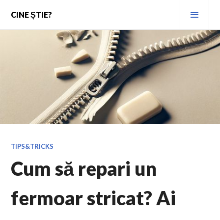
Skip
PRI
CINE ȘTIE?
to
MEN
content
TIPS&TRICKS
Cum să repari un
fermoar stricat? Ai