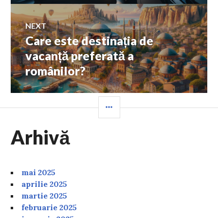
NEXT
Care este destinația de
Next
post:
vacanță preferată a
românilor?
SIDEBAR
Arhivă
mai 2025
aprilie 2025
martie 2025
februarie 2025