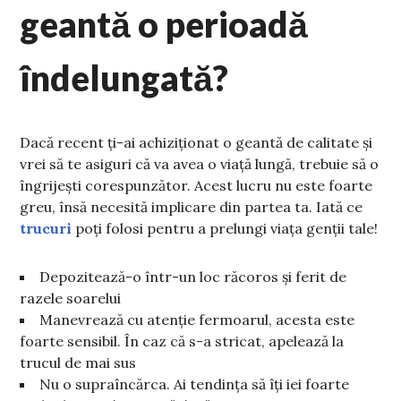
geantă o perioadă
îndelungată?
Dacă recent ți-ai achiziționat o geantă de calitate și
vrei să te asiguri că va avea o viață lungă, trebuie să o
îngrijești corespunzător. Acest lucru nu este foarte
greu, însă necesită implicare din partea ta. Iată ce
trucuri
poți folosi pentru a prelungi viața genții tale!
Depozitează-o într-un loc răcoros și ferit de
razele soarelui
Manevrează cu atenție fermoarul, acesta este
foarte sensibil. În caz că s-a stricat, apelează la
trucul de mai sus
Nu o supraîncărca. Ai tendința să îți iei foarte