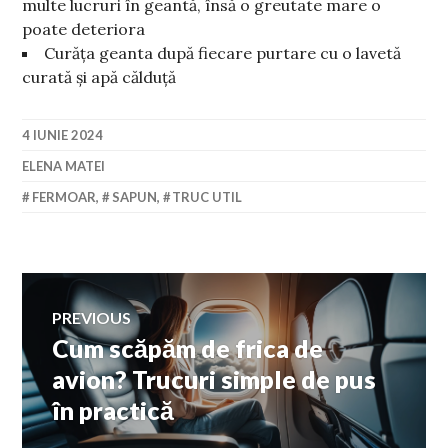
multe lucruri în geantă, însă o greutate mare o
poate deteriora
Curăța geanta după fiecare purtare cu o lavetă
curată și apă călduță
4 IUNIE 2024
ELENA MATEI
FERMOAR
,
SAPUN
,
TRUC UTIL
Navigare
PREVIOUS
Cum scăpăm de frica de
Previous
în
post:
avion? Trucuri simple de pus
în practică
articole