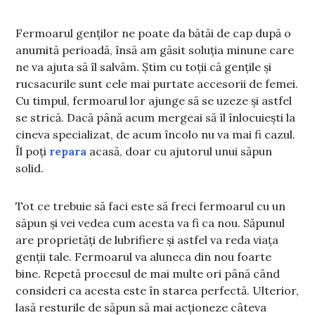
Fermoarul genților ne poate da bătăi de cap după o
anumită perioadă, însă am găsit soluția minune care
ne va ajuta să îl salvăm. Știm cu toții că gențile și
rucsacurile sunt cele mai purtate accesorii de femei.
Cu timpul, fermoarul lor ajunge să se uzeze și astfel
se strică. Dacă până acum mergeai să îl înlocuiești la
cineva specializat, de acum încolo nu va mai fi cazul.
Îl poți
repara
acasă, doar cu ajutorul unui săpun
solid.
Tot ce trebuie să faci este să freci fermoarul cu un
săpun și vei vedea cum acesta va fi ca nou. Săpunul
are proprietăți de lubrifiere și astfel va reda viața
genții tale. Fermoarul va aluneca din nou foarte
bine. Repetă procesul de mai multe ori până când
consideri ca acesta este în starea perfectă. Ulterior,
lasă resturile de săpun să mai acționeze câteva