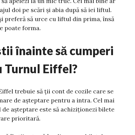
 să apelezi la un mic truc. Cel mai bine ar
ajul doi pe scări și abia după să iei liftul.
 preferă să urce cu liftul din prima, însă
se poate forma.
știi înainte să cumperi
u Turnul Eiffel?
iffel trebuie să ții cont de cozile care se
mare de așteptare pentru a intra. Cel mai
de așteptare este să achiziționezi bilete
rare prioritară.