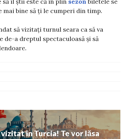
să îl știi este că în plin
sezon
biletele se
 mai bine să ți le cumperi din timp.
at să vizitați turnul seara ca să va
te de-a dreptul spectaculoasă și să
plendoare.
vizitat în Turcia! Te vor lăsa