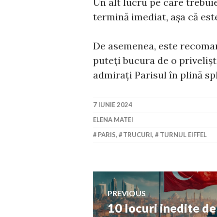
Un alt lucru pe care trebuie 
termină imediat, așa că este
De asemenea, este recomand
puteți bucura de o priveliș
admirați Parisul în plină s
7 IUNIE 2024
ELENA MATEI
PARIS
,
TRUCURI
,
TURNUL EIFFEL
Navigare
PREVIOUS
10 locuri inedite de 
Previous
în