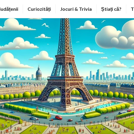
iudățenii
Curiozități
Jocuri & Trivia
Știați că?
T