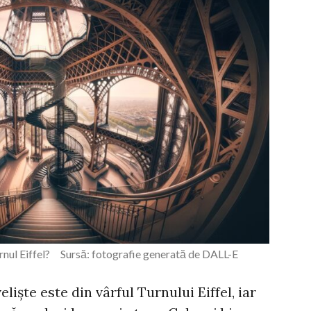
rnul Eiffel? Sursă: fotografie generată de DALL-E
iște este din vârful Turnului Eiffel, iar