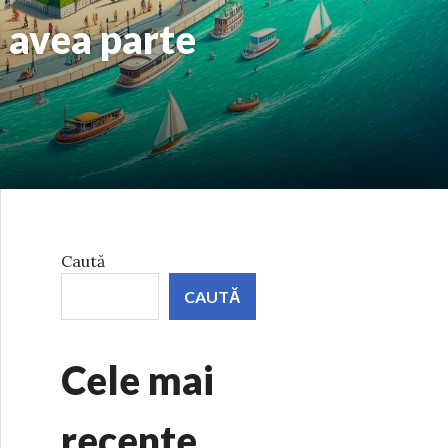
i avea parte
Caută
CAUTĂ
Cele mai
recente