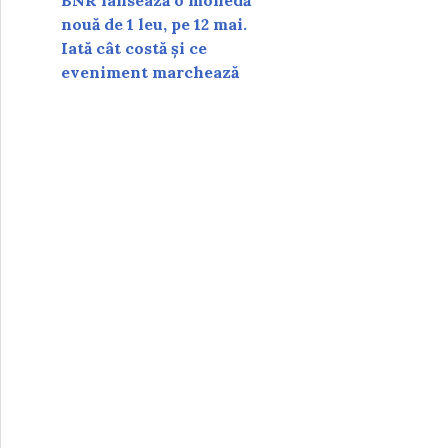
BNR lansează o monedă
nouă de 1 leu, pe 12 mai.
Iată cât costă și ce
eveniment marchează