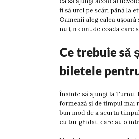
ca să ajungi acolo ai nevoie
fi să urci pe scări până la et
Oamenii aleg calea ușoară și
nu țin cont de coada care 
Ce trebuie să 
biletele pentr
Înainte să ajungi la Turnul E
formează și de timpul mai 
bun mod de a scurta timpul 
cu tur ghidat, care au o int