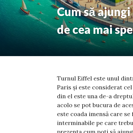
Cum să ajungi 
de cea mai spe
Turnul Eiffel este unul di
Paris și este considerat cel
din el este una de-a dreptul
acolo se pot bucura de aces
este coada imensă care se f
interminabile pe care trebui
prezenta cum poți să ajungi