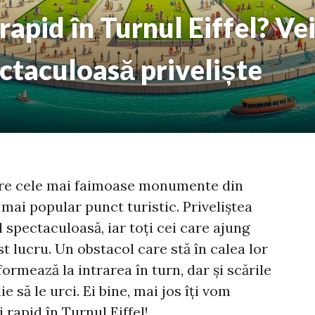
rapid în Turnul Eiffel? Ve
ctaculoasă priveliște
ntre cele mai faimoase monumente din
 mai popular punct turistic. Priveliștea
 spectaculoasă, iar toți cei care ajung
t lucru. Un obstacol care stă în calea lor
ormează la intrarea în turn, dar și scările
e să le urci. Ei bine, mai jos îți vom
 rapid în Turnul Eiffel!