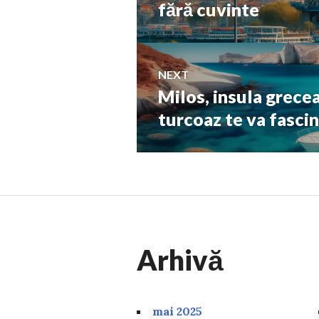
post:
fără cuvinte
articole
NEXT
Milos, insula grecea
Next
post:
turcoaz te va fasci
Arhivă
mai 2025