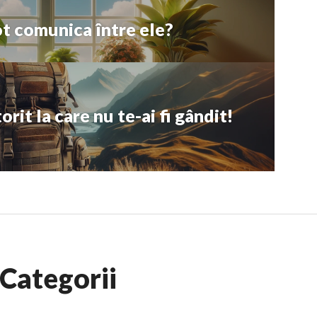
ot comunica între ele?
rit la care nu te-ai fi gândit!
Categorii