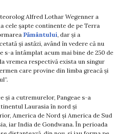
eteorolog Alfred Lothar Wegenner a
ia cele șapte continente de pe Terra
Formarea
Pământului
, dar și a
cetată și astăzi, având în vedere că nu
ce s-a întâmplat acum mai bine de 250 de
 la vremea respectivă exista un singur
ermen care provine din limba greacă și
l”.
ice și a cutremurelor, Pangeae s-a
tinentul Laurasia în nord și
rior, America de Nord și America de Sud
ia, iar India de Gondwana. În perioada
se distanțează, din nou, și iau forma pe