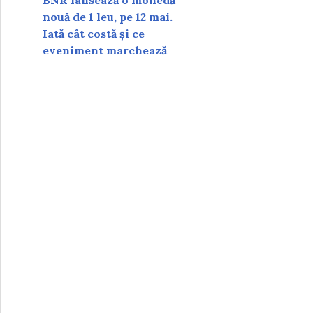
BNR lansează o monedă
nouă de 1 leu, pe 12 mai.
Iată cât costă și ce
eveniment marchează