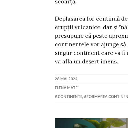
scoarță.
Deplasarea lor continuă de
erupții vulcanice, dar și în
presupune că peste aproxim
continentele vor ajunge să 
singur continent care va fi
va afla un deșert imens.
28 MAI 2024
ELENA MATEI
CONTINENTE
,
FORMAREA CONTINE
Navigare