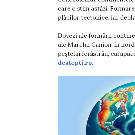
care o știm astăzi. Formarea
plăcilor tectonice, iar depl
Dovezi ale formării contine
ale Marelui Canion; în nordu
peștelui ferăstrău, carapac
destepti.ro.