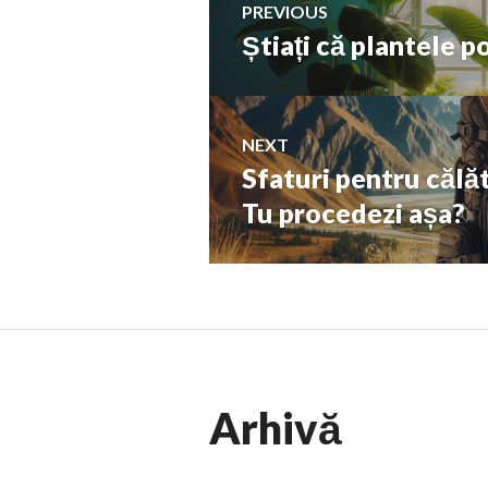
PREVIOUS
Știați că plantele p
Previous
în
post:
articole
NEXT
Sfaturi pentru călăto
Next
post:
Tu procedezi așa?
Arhivă