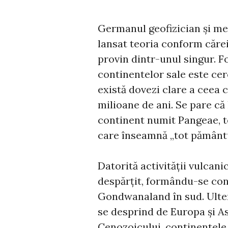
Germanul geofizician și m
lansat teoria conform căre
provin dintr-unul singur. 
continentelor sale este cer
există dovezi clare a ceea 
milioane de ani. Se pare că
continent numit Pangeae, t
care înseamnă „tot pământu
Datorită activității vulcan
despărțit, formându-se con
Gondwanaland în sud. Ulte
se desprind de Europa și As
Cenozoicului, continentele 