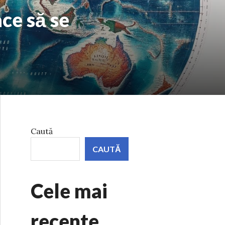
ce să se
Caută
CAUTĂ
Cele mai
recente