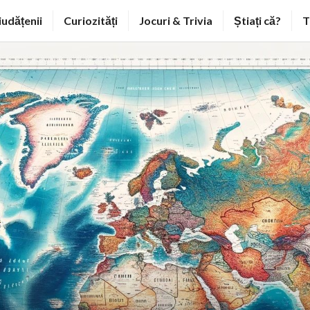
iudățenii
Curiozități
Jocuri & Trivia
Știați că?
T