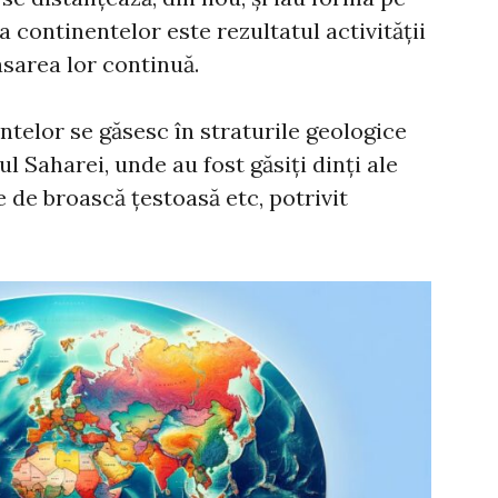
 continentelor este rezultatul activității
asarea lor continuă.
ntelor se găsesc în straturile geologice
l Saharei, unde au fost găsiți dinți ale
e de broască țestoasă etc, potrivit