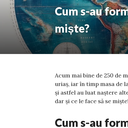
Cum s-au forma
miște?
Acum mai bine de 250 de mi
uriaș, iar în timp masa de l
și astfel au luat naștere al
dar și ce le face să se miște
Cum s-au form