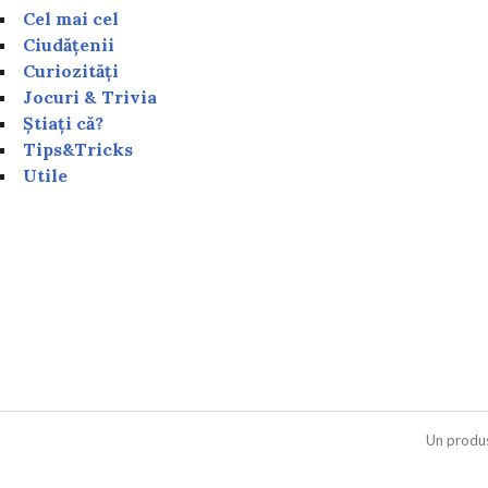
Cel mai cel
Ciudățenii
Curiozități
Jocuri & Trivia
Știați că?
Tips&Tricks
Utile
Un produ