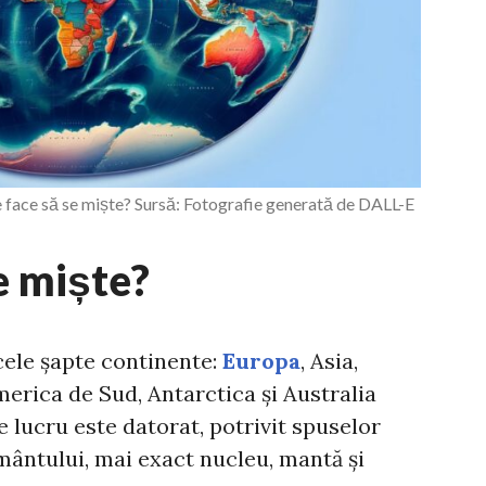
e face să se miște? Sursă: Fotografie generată de DALL-E
se miște?
 cele șapte continente:
Europa
, Asia,
erica de Sud, Antarctica și Australia
e lucru este datorat, potrivit spuselor
ământului, mai exact nucleu, mantă și